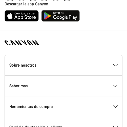
Descargar la app Canyon
Canyon
Homepage
Sobre nosotros
Footer
Conoce Canyon
Saber más
Innovación en Canyon
Eventos
Herramientas de compra