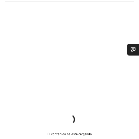
¿Necesitas ayuda?
Nuestros expertos estarán encantados de responder a tus
preguntas.
Abrir chat
Cerrar
El contenido se está cargando