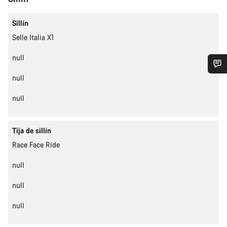
Sillín
Selle Italia X1
null
null
¿Necesitas ayuda?
null
Nuestros expertos estarán encantados de responder a tus
preguntas.
Tija de sillín
Race Face Ride
Abrir chat
null
Cerrar
null
null