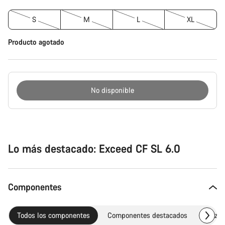
S
M
L
XL
Producto agotado
No disponible
Motivos
de
compra
Lo más destacado: Exceed CF SL 6.0
Componentes
Todos los componentes
Componentes destacados
Piezas