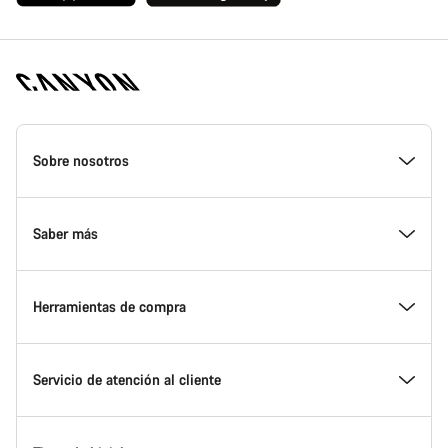
Canyon
Homepage
Sobre nosotros
Footer
Conoce Canyon
Saber más
Innovación en Canyon
Eventos
Herramientas de compra
Canyon Factory Racing
Encuentra un punto de servicio Canyon
Encuentra tu bicicleta
Servicio de atención al cliente