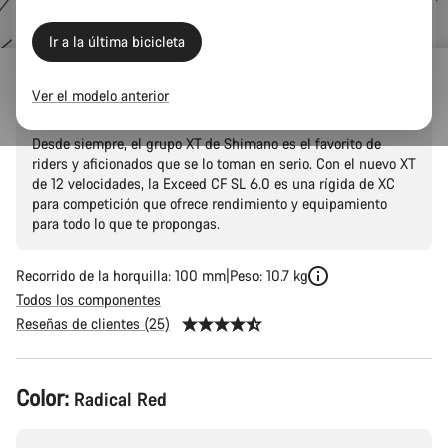
original
Ir a la última bicicleta
Exceed CF SL 6.0
Ver el modelo anterior
Desde siempre, el grupo XT de Shimano es el favorito de
riders y aficionados que se lo toman en serio. Con el nuevo XT
de 12 velocidades, la Exceed CF SL 6.0 es una rígida de XC
para competición que ofrece rendimiento y equipamiento
para todo lo que te propongas.
Recorrido de la horquilla: 100 mm
Peso: 10.7 kg
Todos los componentes
Reseñas de clientes (25)
Configuración
Color:
Radical Red
del
producto