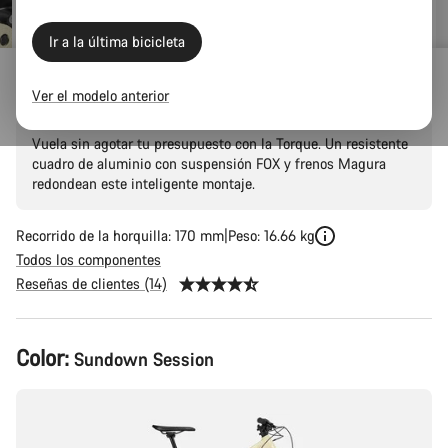
Ir a la última bicicleta
Torque 5
Ver el modelo anterior
Vuela sin agotar tu presupuesto con la Torque. Un resistente
cuadro de aluminio con suspensión FOX y frenos Magura
redondean este inteligente montaje.
Recorrido de la horquilla: 170 mm
Peso: 16.66 kg
Todos los componentes
Reseñas de clientes (14)
Configuración
Color:
Sundown Session
del
producto