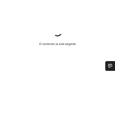
El contenido se está cargando
¿Necesitas ayuda?
Nuestros expertos estarán encantados de responder a tus
preguntas.
Abrir chat