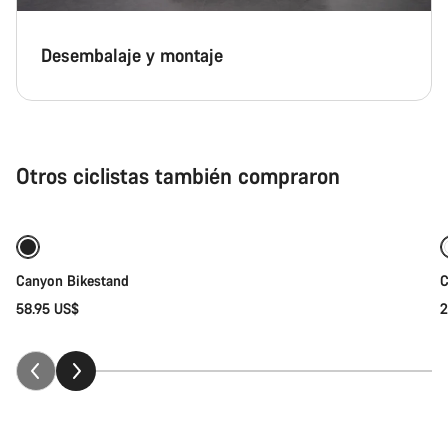
Desembalaje y montaje
Otros ciclistas también compraron
Añadir al carrito
Canyon Bikestand
C
58.95 US$
2