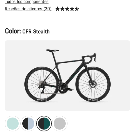
Todos los componentes
Reseñas de clientes (30)
Configuración
Color:
CFR Stealth
del
producto