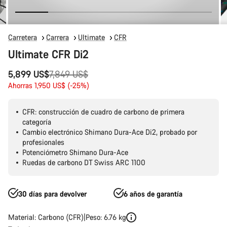
Carretera
Carrera
Ultimate
CFR
Ultimate CFR Di2
Precio
5,899 US$
7,849 US$
original
Ahorras 1,950 US$ (-25%)
CFR: construcción de cuadro de carbono de primera
categoría
Cambio electrónico Shimano Dura-Ace Di2, probado por
profesionales
Potenciómetro Shimano Dura-Ace
Ruedas de carbono DT Swiss ARC 1100
30 días para devolver
6 años de garantía
Material: Carbono (CFR)
Peso: 6.76 kg