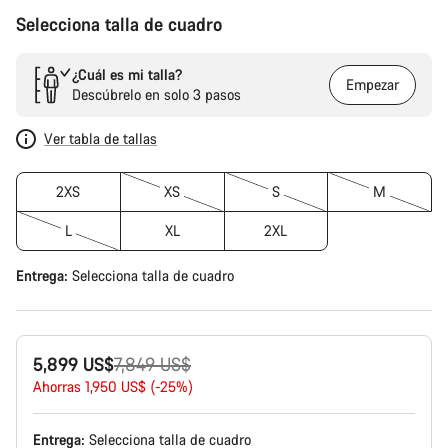
Selecciona talla de cuadro
¿Cuál es mi talla?
Empezar
Descúbrelo en solo 3 pasos
Ver tabla de tallas
2XS
XS
S
M
L
XL
2XL
Entrega:
Selecciona
talla de cuadro
Precio
5,899 US$
7,849 US$
original
Ahorras 1,950 US$ (-25%)
Entrega:
Selecciona
talla de cuadro