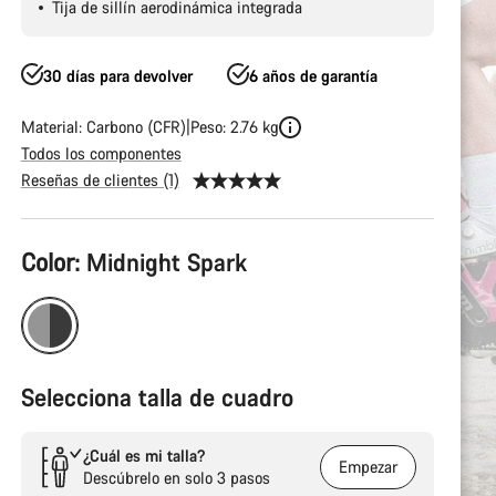
Tija de sillín aerodinámica integrada
30 días para devolver
6 años de garantía
Material: Carbono (CFR)
Peso: 2.76 kg
Todos los componentes
Reseñas de clientes (1)
Configuración
Color:
Midnight Spark
del
producto
Selecciona talla de cuadro
¿Cuál es mi talla?
Empezar
Descúbrelo en solo 3 pasos