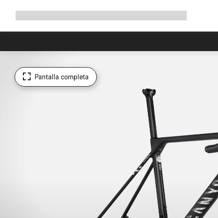
Ampliar
Tienda
¿Por qué Canyon?
Pedalea con nosotros
Servicio
navegación
Pantalla completa