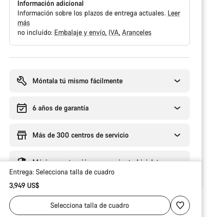
Información adicional
Información sobre los plazos de entrega actuales.
Leer
más
no incluído:
Embalaje y envío
IVA
Aranceles
Motivos
de
compra
Móntala tú mismo fácilmente
6 años de garantía
Más de 300 centros de servicio
Máxima protección para enviar tu bicicleta
Entrega:
Selecciona
talla de cuadro
3,949 US$
Selecciona
talla de cuadro