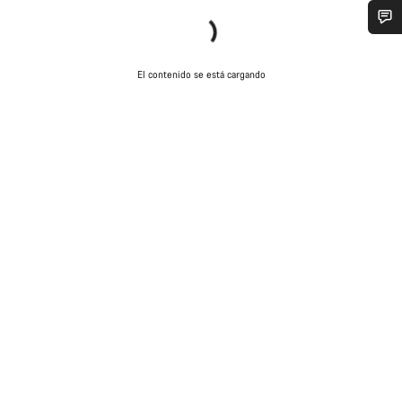
¿Necesitas ayuda?
El contenido se está cargando
Nuestros expertos estarán encantados de responder a tus
preguntas.
Abrir chat
Cerrar