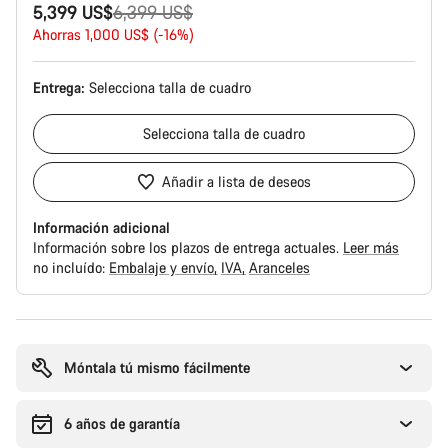
Precio
5,399 US$
6,399 US$
original
Ahorras 1,000 US$ (-16%)
Entrega:
Selecciona
talla de cuadro
Selecciona
talla de cuadro
Añadir a lista de deseos
Información adicional
Información sobre los plazos de entrega actuales.
Leer más
no incluído:
Embalaje y envío
IVA
Aranceles
Motivos
de
compra
Móntala tú mismo fácilmente
6 años de garantía