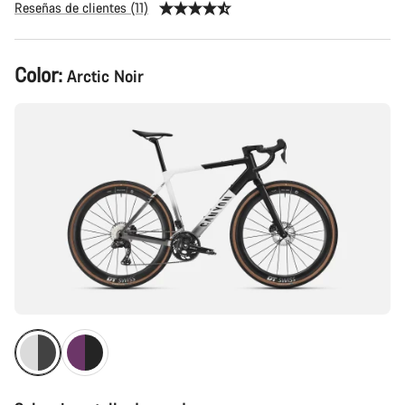
Reseñas de clientes (11)
Configuración
Color:
Arctic Noir
del
producto