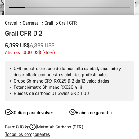
Gravel
Carreras
Grail
Grail CFR
Grail CFR Di2
Precio
5,399 US$
6,399 US$
original
Ahorras 1,000 US$ (-16%)
CFR: nuestro carbono de la más alta calidad, diseñado y
desarrollado con nuestros ciclistas profesionales
Grupo Shimano GRX RX825 Di2 de 12 velocidades
Potenciómetro Shimano RX820 4iiii
Ruedas de carbono DT Swiss GRC 1100
30 días para devolver
6 años de garantía
Peso: 8.18 kg
Material: Carbono (CFR)
Todos los componentes