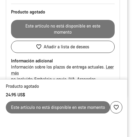
Producto agotado
Este artículo no está disponible en este
momento
Añadir a lista de deseos
Información adicional
Información sobre los plazos de entrega actuales.
Leer
más
no incluído:
Embalaje y envío
IVA
Aranceles
Producto agotado
Motivos
24.95 US$
de
compra
Este artículo no está disponible en este momento