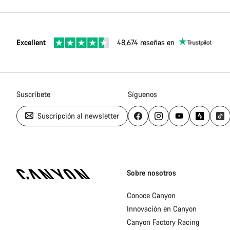
Excellent
48,674 reseñas en
Suscríbete
Síguenos
Suscripción al newsletter
Canyon
Homepage
Sobre nosotros
Footer
Conoce Canyon
Innovación en Canyon
Canyon Factory Racing