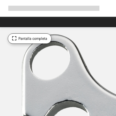
Ampliar
Tienda
¿Por qué Canyon?
Pedalea con nosotros
Servicio
navegación
Pantalla completa