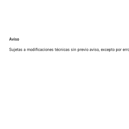
Exención
Aviso
de
Sujetas a modificaciones técnicas sin previo aviso, excepto por err
responsabilidades