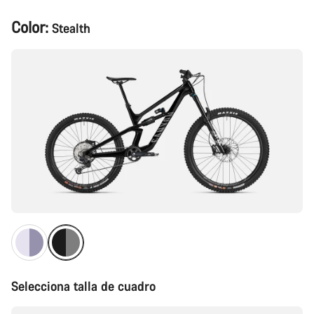
Configuración
Color:
Stealth
del
producto
Selecciona talla de cuadro