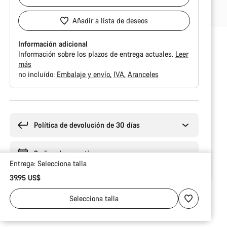
Añadir a lista de deseos
Información adicional
Información sobre los plazos de entrega actuales.
Leer
más
no incluído:
Embalaje y envío
IVA
Aranceles
Motivos
de
compra
Política de devolución de 30 días
2 años de garantía
Entrega:
Selecciona
talla
39.95 US$
Selecciona
talla