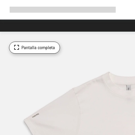
Ampliar
Tienda
¿Por qué Canyon?
Pedalea con nosotros
Servicio
navegación
Pantalla completa