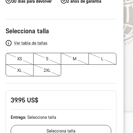
30 días para devolver
2 años de garantía
Configuración
del
Selecciona talla
producto
Ver tabla de tallas
XS
S
M
L
XL
2XL
39.95 US$
Entrega:
Selecciona
talla
Selecciona
talla