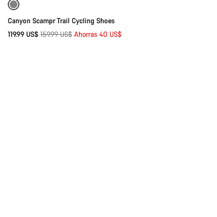
Reacondicionado
-25%
Cerrar
Canyon Scampr Trail Cycling Shoes
Precio
119.99 US$
159.99 US$
Ahorras 40 US$
original