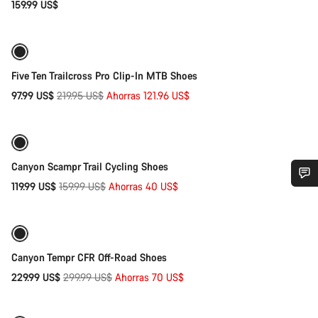
159.99 US$
Selección rápida
-55%
Five Ten Trailcross Pro Clip-In MTB Shoes
Precio
97.99 US$
219.95 US$
Ahorras 121.96 US$
Selección rápida
original
Reacondicionado
-25%
Canyon Scampr Trail Cycling Shoes
Precio
119.99 US$
159.99 US$
Ahorras 40 US$
Selección rápida
¿Necesitas ayuda?
original
Reacondicionado
-23%
Nuestros expertos estarán encantados de responder a tus
preguntas.
Canyon Tempr CFR Off-Road Shoes
Precio
229.99 US$
299.99 US$
Ahorras 70 US$
Selección rápida
original
Abrir chat