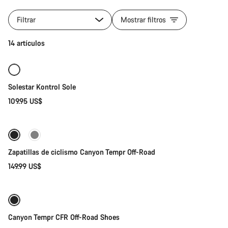
Todos
los
Filtrar
Mostrar filtros
productos
de
Selección rápida
14 artículos
la
categoría
Zapatillas
de
Solestar Kontrol Sole
ciclismo
|
109.95 US$
Selección rápida
MTB,
carretera
y
Nuevo
gravel
Zapatillas de ciclismo Canyon Tempr Off-Road
149.99 US$
Selección rápida
Canyon Tempr CFR Off-Road Shoes