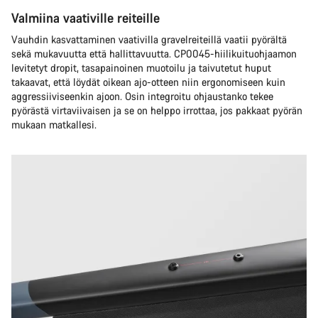
Valmiina vaativille reiteille
Vauhdin kasvattaminen vaativilla gravelreiteillä vaatii pyörältä
sekä mukavuutta että hallittavuutta. CP0045-hiilikuituohjaamon
levitetyt dropit, tasapainoinen muotoilu ja taivutetut huput
takaavat, että löydät oikean ajo-otteen niin ergonomiseen kuin
aggressiiviseenkin ajoon. Osin integroitu ohjaustanko tekee
pyörästä virtaviivaisen ja se on helppo irrottaa, jos pakkaat pyörän
mukaan matkallesi.