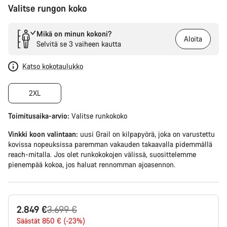
Valitse rungon koko
Mikä on minun kokoni?
Aloita
Selvitä se 3 vaiheen kautta
Katso kokotaulukko
2XL
Toimitusaika-arvio:
Valitse
runkokoko
Vinkki koon valintaan:
uusi Grail on kilpapyörä, joka on varustettu
kovissa nopeuksissa paremman vakauden takaavalla pidemmällä
reach-mitalla. Jos olet runkokokojen välissä, suosittelemme
pienempää kokoa, jos haluat rennomman ajoasennon.
Alkuperäinen
2.849 €
3.699 €
hinta
Säästät 850 € (-23%)