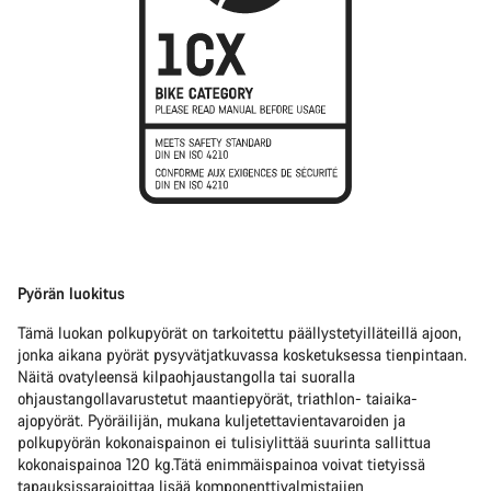
Pyörän luokitus
Tämä luokan polkupyörät on tarkoitettu päällystetyilläteillä ajoon,
jonka aikana pyörät pysyvätjatkuvassa kosketuksessa tienpintaan.
Näitä ovatyleensä kilpaohjaustangolla tai suoralla
ohjaustangollavarustetut maantiepyörät, triathlon- taiaika-
ajopyörät. Pyöräilijän, mukana kuljetettavientavaroiden ja
polkupyörän kokonaispainon ei tulisiylittää suurinta sallittua
kokonaispainoa 120 kg.Tätä enimmäispainoa voivat tietyissä
tapauksissarajoittaa lisää komponenttivalmistajien