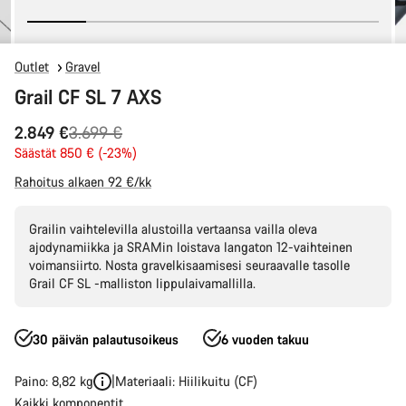
Outlet
Gravel
Grail CF SL 7 AXS
Alkuperäinen
2.849 €
3.699 €
hinta
Säästät 850 € (-23%)
Rahoitus alkaen 92 €/kk
Grailin vaihtelevilla alustoilla vertaansa vailla oleva
ajodynamiikka ja SRAMin loistava langaton 12-vaihteinen
voimansiirto. Nosta gravelkisaamisesi seuraavalle tasolle
Grail CF SL -malliston lippulaivamallilla.
30 päivän palautusoikeus
6 vuoden takuu
Paino: 8,82 kg
Materiaali: Hiilikuitu (CF)
Kaikki komponentit