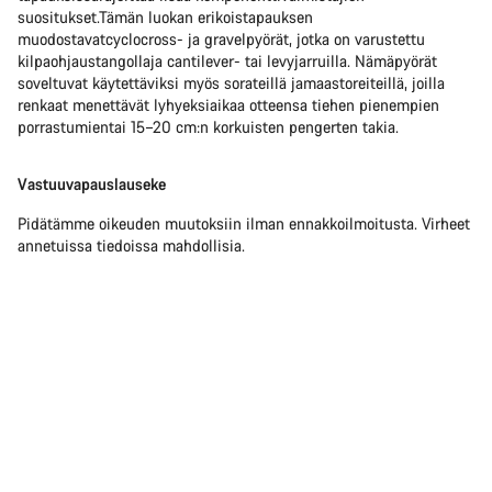
suositukset.Tämän luokan erikoistapauksen
muodostavatcyclocross- ja gravelpyörät, jotka on varustettu
kilpaohjaustangollaja cantilever- tai levyjarruilla. Nämäpyörät
soveltuvat käytettäviksi myös sorateillä jamaastoreiteillä, joilla
renkaat menettävät lyhyeksiaikaa otteensa tiehen pienempien
porrastumientai 15–20 cm:n korkuisten pengerten takia.
Vastuuvapauslauseke
Pidätämme oikeuden muutoksiin ilman ennakkoilmoitusta. Virheet
annetuissa tiedoissa mahdollisia.