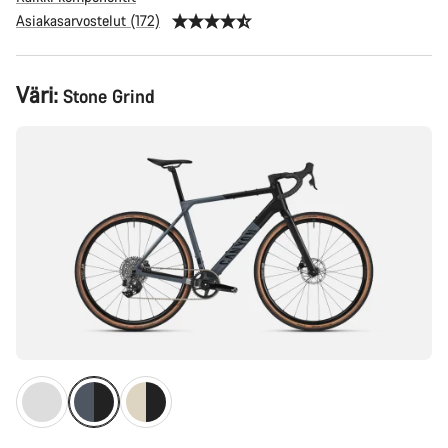
Asiakasarvostelut (172)
Tuotekonfiguraatio
Väri:
Stone Grind