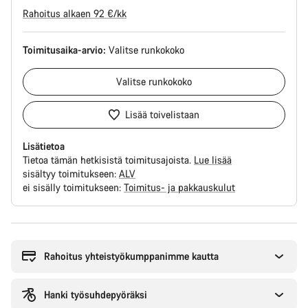
Rahoitus alkaen 92 €/kk
Toimitusaika-arvio:
Valitse
runkokoko
Valitse
runkokoko
Lisää toivelistaan
Lisätietoa
Tietoa tämän hetkisistä toimitusajoista.
Lue lisää
sisältyy toimitukseen:
ALV
ei sisälly toimitukseen:
Toimitus- ja pakkauskulut
Syitä
ostaa
Rahoitus yhteistyökumppanimme kautta
Hanki työsuhdepyöräksi