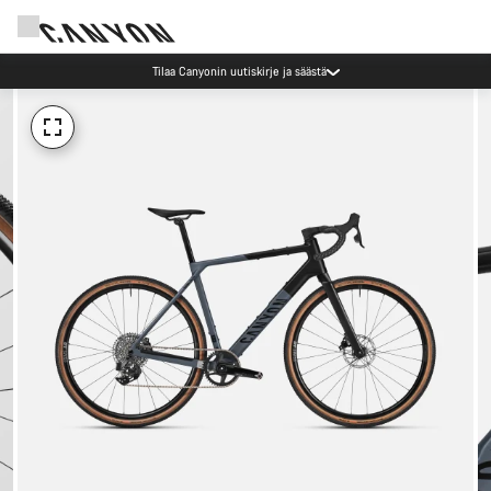
Tilaa Canyonin uutiskirje ja säästä