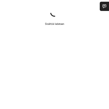
Tarvitsetko apua?
Sisältöä ladataan
Asiakaspalvelumme asiantuntijat ovat valmiina
vastaamaan kysymyksiisi.
Aloita chat
Sulje