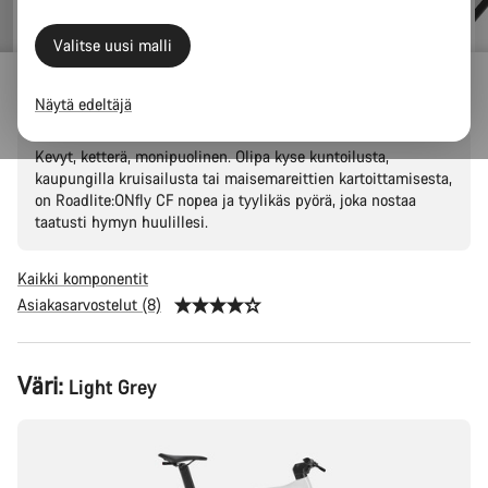
Valitse uusi malli
Roadlite:ONfly CF
Näytä edeltäjä
Kevyt, ketterä, monipuolinen. Olipa kyse kuntoilusta,
kaupungilla kruisailusta tai maisemareittien kartoittamisesta,
on Roadlite:ONfly CF nopea ja tyylikäs pyörä, joka nostaa
taatusti hymyn huulillesi.
Kaikki komponentit
Asiakasarvostelut (8)
Tuotekonfiguraatio
Väri:
Light Grey