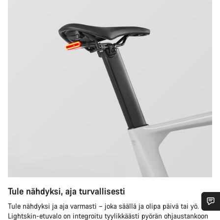
Tule nähdyksi, aja turvallisesti
Tule nähdyksi ja aja varmasti – joka säällä ja olipa päivä tai yö.
Lightskin-etuvalo on integroitu tyylikkäästi pyörän ohjaustankoon
Tarvitsetko apua?