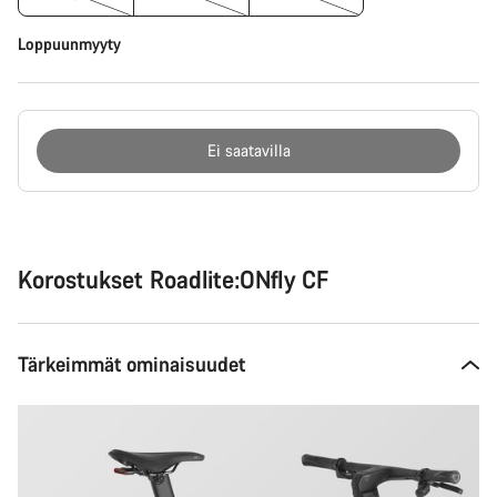
Loppuunmyyty
Ei saatavilla
Syitä
ostaa
Korostukset Roadlite:ONfly CF
Tärkeimmät ominaisuudet