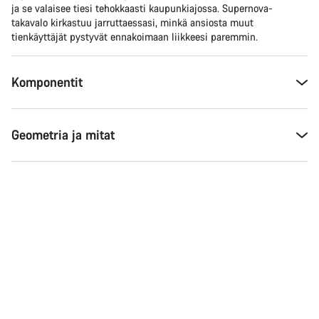
ja se valaisee tiesi tehokkaasti kaupunkiajossa. Supernova-
takavalo kirkastuu jarruttaessasi, minkä ansiosta muut
tienkäyttäjät pystyvät ennakoimaan liikkeesi paremmin.
Asiakaspalvelumme asiantuntijat ovat valmiina
vastaamaan kysymyksiisi.
Komponentit
Aloita chat
Sulje
Geometria ja mitat