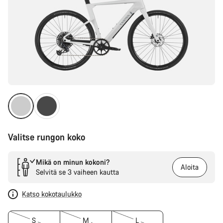
Valitse rungon koko
Mikä on minun kokoni?
Aloita
Selvitä se 3 vaiheen kautta
Katso kokotaulukko
S
M
L