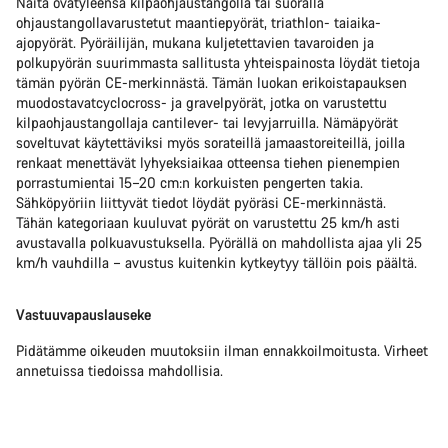
Näitä ovatyleensä kilpaohjaustangolla tai suoralla
ohjaustangollavarustetut maantiepyörät, triathlon- taiaika-
ajopyörät. Pyöräilijän, mukana kuljetettavien tavaroiden ja
polkupyörän suurimmasta sallitusta yhteispainosta löydät tietoja
tämän pyörän CE-merkinnästä. Tämän luokan erikoistapauksen
muodostavatcyclocross- ja gravelpyörät, jotka on varustettu
kilpaohjaustangollaja cantilever- tai levyjarruilla. Nämäpyörät
soveltuvat käytettäviksi myös sorateillä jamaastoreiteillä, joilla
renkaat menettävät lyhyeksiaikaa otteensa tiehen pienempien
porrastumientai 15–20 cm:n korkuisten pengerten takia.
Sähköpyöriin liittyvät tiedot löydät pyöräsi CE-merkinnästä.
Tähän kategoriaan kuuluvat pyörät on varustettu 25 km/h asti
avustavalla polkuavustuksella. Pyörällä on mahdollista ajaa yli 25
km/h vauhdilla – avustus kuitenkin kytkeytyy tällöin pois päältä.
Vastuuvapauslauseke
Pidätämme oikeuden muutoksiin ilman ennakkoilmoitusta. Virheet
annetuissa tiedoissa mahdollisia.