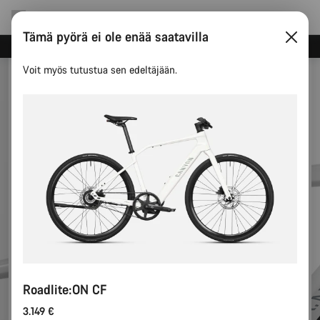
Tämä pyörä ei ole enää saatavilla
Tilaa Canyonin uutiskirje ja säästä
Voit myös tutustua sen edeltäjään.
Roadlite:ON CF
3.149 €