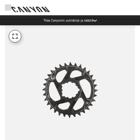
Tilaa Canyonin uutiskirje ja säästä