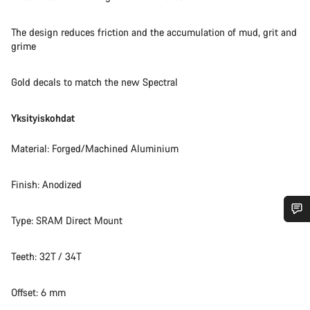
The design reduces friction and the accumulation of mud, grit and
grime
Gold decals to match the new Spectral
Yksityiskohdat
Material: Forged/Machined Aluminium
Finish: Anodized
Type: SRAM Direct Mount
Tarvitsetko apua?
Teeth: 32T / 34T
Asiakaspalvelumme asiantuntijat ovat valmiina
vastaamaan kysymyksiisi.
Offset: 6 mm