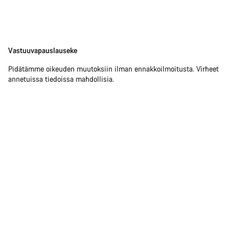
Vastuuvapauslauseke
Vastuuvapauslauseke
Pidätämme oikeuden muutoksiin ilman ennakkoilmoitusta. Virheet
annetuissa tiedoissa mahdollisia.