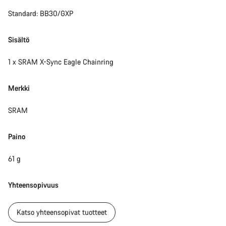
Standard: BB30/GXP
Aloita chat
Sulje
Sisältö
1 x SRAM X-Sync Eagle Chainring
Merkki
SRAM
Paino
61 g
Yhteensopivuus
Katso yhteensopivat tuotteet