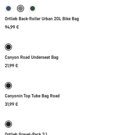
Aloita chat
Sulje
Ortlieb Back-Roller Urban 20L Bike Bag
94,99 €
Tulossa pian
Canyon Road Underseat Bag
21,99 €
Tulossa pian
Canyonin Top Tube Bag Road
31,99 €
Tulossa pian
Ortlieb Gravel-Pack 3.1