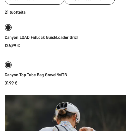
Lisää heti
21 tuotteita
Canyon LOAD FidLock QuickLoader Grizl
126,99 €
Lisää ostoskoriin
Canyon Top Tube Bag Gravel/MTB
31,99 €