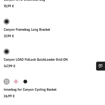
15,99 €
Lisää ostoskoriin
Canyon Framebag Long Bracket
31,99 €
Lisää heti
Canyon LOAD FidLock QuickLoader Grizl:ON
147,99 €
Lisää ostoskoriin
Tarvitsetko apua?
Asiakaspalvelumme asiantuntijat ovat valmiina
Innerbag for Canyon Cycling Basket
vastaamaan kysymyksiisi.
26,99 €
Lisää ostoskoriin