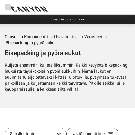
Canyonin tapahtumat
Canyon
Komponentit ja Lisävarusteet
Varusteet
Bikepacking ja pyörälaukut
Bikepacking ja pyörälaukut
Kuljeta enemmän, kuljeta fiksummin. Kaikki kevyistä bikepacking-
laukuista täysikokoisiin pyörälaukkuihin. Nämä laukut on
suunniteltu sijoitettavaksi kättesi ulottuville, pysymään tukevasti
paikoillaan ja kuljettamaan kaikki tarvittava. Pitkille seikkailuille,
kauppareissulle ja kaikkeen siltä väliltä.
Suosikkituote
Näytä suodattimet