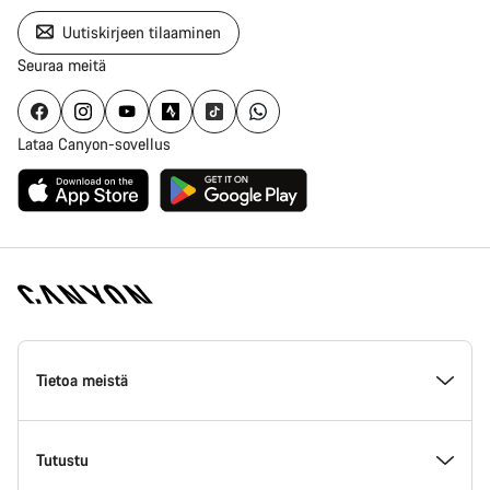
Uutiskirjeen tilaaminen
Seuraa meitä
Lataa Canyon-sovellus
Canyon
Homepage
Tietoa meistä
Footer
Inside Canyon
Tutustu