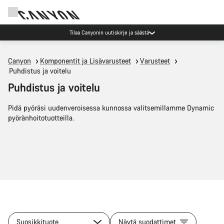
Tilaa Canyonin uutiskirje ja säästä
Canyon
Komponentit ja Lisävarusteet
Varusteet
Puhdistus ja voitelu
Puhdistus ja voitelu
Pidä pyöräsi uudenveroisessa kunnossa valitsemillamme Dynamic
pyöränhoitotuotteilla.
Suosikkituote
Näytä suodattimet