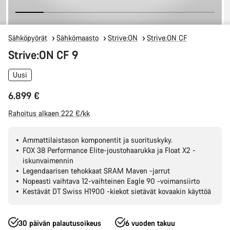
Sähköpyörät
Sähkömaasto
Strive:ON
Strive:ON CF
Strive:ON CF 9
Uusi
6.899 €
Rahoitus alkaen 222 €/kk
Ammattilaistason komponentit ja suorituskyky.
FOX 38 Performance Elite-joustohaarukka ja Float X2 -
iskunvaimennin
Legendaarisen tehokkaat SRAM Maven -jarrut
Nopeasti vaihtava 12-vaihteinen Eagle 90 -voimansiirto
Kestävät DT Swiss H1900 -kiekot sietävät kovaakin käyttöä
30 päivän palautusoikeus
6 vuoden takuu