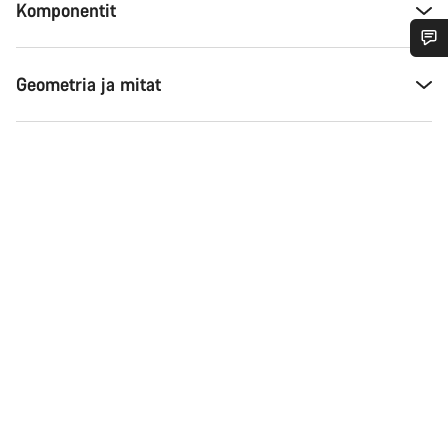
Komponentit
Tarvitsetko apua?
Geometria ja mitat
Asiakaspalvelumme asiantuntijat ovat valmiina
vastaamaan kysymyksiisi.
Aloita chat
Sulje