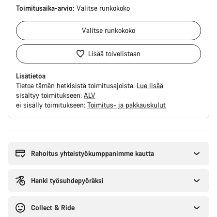
Toimitusaika-arvio:
Valitse
runkokoko
Valitse
runkokoko
Lisää toivelistaan
Lisätietoa
Tietoa tämän hetkisistä toimitusajoista.
Lue lisää
sisältyy toimitukseen:
ALV
ei sisälly toimitukseen:
Toimitus- ja pakkauskulut
Syitä
ostaa
Rahoitus yhteistyökumppanimme kautta
Hanki työsuhdepyöräksi
Collect & Ride