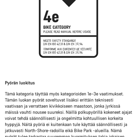
Pyörän luokitus
Tämä kategoria täyttää myös kategorioiden 1e–3e vaatimukset.
Tämän luokan pyörät soveltuvat lisäksi erittäin teknisesti
vaativaan ja verrattaen kivikkoiseen maastoon, jonka jyrkissä
mäissä vauhti nousee suureksi. Näillä polkupyörillä kokeneet ajajat
voivat tehdä säännöllisesti ja ongelmitta kohtuullisen korkeita
hyppyjä. Näitä pyöriä ei kuitenkaan tule käyttää säännöllisesti ja
jatkuvasti North-Shore-radoilla eikä Bike Park -alueilla. Nämä
pyörät tulee tarkastaa suuremman kuormituksen takia jokaisen