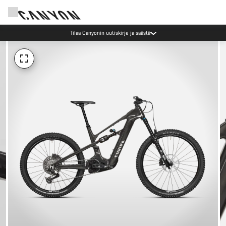
Tilaa Canyonin uutiskirje ja säästä