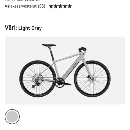
Asiakasarvostelut (35)
Tuotekonfiguraatio
Väri:
Light Grey