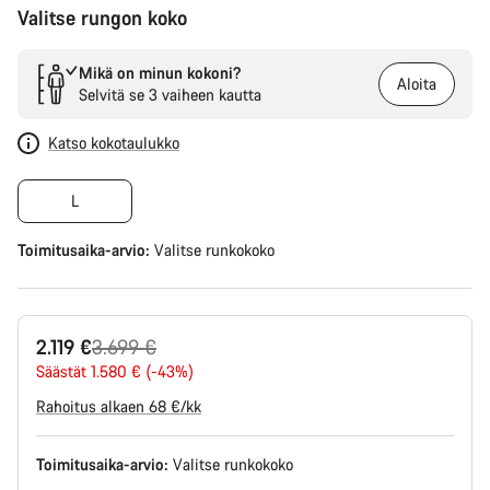
Valitse rungon koko
Mikä on minun kokoni?
Aloita
Selvitä se 3 vaiheen kautta
Katso kokotaulukko
L
Toimitusaika-arvio:
Valitse
runkokoko
Alkuperäinen
2.119 €
3.699 €
hinta
Säästät 1.580 € (-43%)
Rahoitus alkaen 68 €/kk
Toimitusaika-arvio:
Valitse
runkokoko