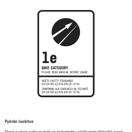
Pyörän luokitus
Tämä luokan polkupyörät on tarkoitettu päällystetyilläteillä ajoon,