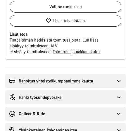
Valitse
runkokoko
Lisää toivelistaan
Lisätietoa
Tietoa tämän hetkisistä toimitusajoista.
Lue lisää
sisältyy toimitukseen:
ALV
ei sisälly toimitukseen:
Toimitus- ja pakkauskulut
Syitä
ostaa
Rahoitus yhteistyökumppanimme kautta
Hanki työsuhdepyöräksi
Collect & Ride
Yksinkertainen kokoaminen itse