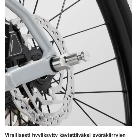
Virallisesti hyväksytty käytettäväksi pyöräkärryjen