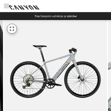
Tilaa Canyonin uutiskirje ja säästä