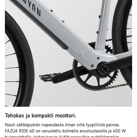
Tehokas ja kompakti moottori.
Nauti sähköpyörän nopeudesta ilman sille tyypillistä painoa.
FAZUA RIDE 60 on varustettu kolmella avustustasolla ja 450 W
huipputeholla, joiden turvin kiidät nousuihin pyöräkärrynkin