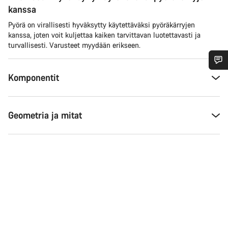
kanssa
Pyörä on virallisesti hyväksytty käytettäväksi pyöräkärryjen
kanssa, joten voit kuljettaa kaiken tarvittavan luotettavasti ja
turvallisesti. Varusteet myydään erikseen.
Komponentit
Tarvitsetko apua?
Asiakaspalvelumme asiantuntijat ovat valmiina
Geometria ja mitat
vastaamaan kysymyksiisi.
Aloita chat
Sulje