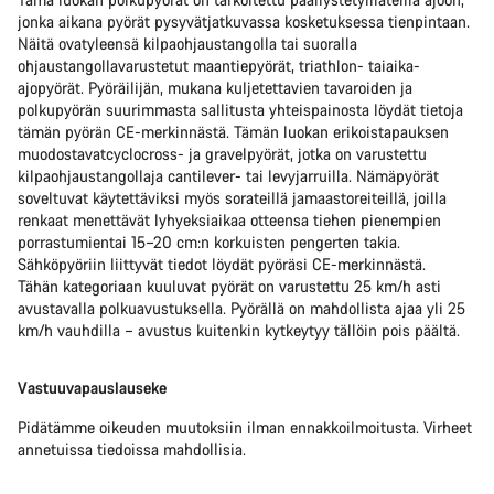
jonka aikana pyörät pysyvätjatkuvassa kosketuksessa tienpintaan.
Näitä ovatyleensä kilpaohjaustangolla tai suoralla
ohjaustangollavarustetut maantiepyörät, triathlon- taiaika-
ajopyörät. Pyöräilijän, mukana kuljetettavien tavaroiden ja
polkupyörän suurimmasta sallitusta yhteispainosta löydät tietoja
tämän pyörän CE-merkinnästä. Tämän luokan erikoistapauksen
muodostavatcyclocross- ja gravelpyörät, jotka on varustettu
kilpaohjaustangollaja cantilever- tai levyjarruilla. Nämäpyörät
soveltuvat käytettäviksi myös sorateillä jamaastoreiteillä, joilla
renkaat menettävät lyhyeksiaikaa otteensa tiehen pienempien
porrastumientai 15–20 cm:n korkuisten pengerten takia.
Sähköpyöriin liittyvät tiedot löydät pyöräsi CE-merkinnästä.
Tähän kategoriaan kuuluvat pyörät on varustettu 25 km/h asti
avustavalla polkuavustuksella. Pyörällä on mahdollista ajaa yli 25
km/h vauhdilla – avustus kuitenkin kytkeytyy tällöin pois päältä.
Vastuuvapauslauseke
Pidätämme oikeuden muutoksiin ilman ennakkoilmoitusta. Virheet
annetuissa tiedoissa mahdollisia.