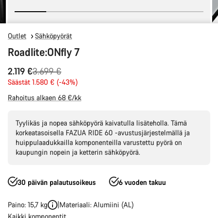
Outlet
Sähköpyörät
Roadlite:ONfly 7
Alkuperäinen
2.119 €
3.699 €
hinta
Säästät 1.580 € (-43%)
Rahoitus alkaen 68 €/kk
Tyylikäs ja nopea sähköpyörä kaivatulla lisäteholla. Tämä
korkeatasoisella FAZUA RIDE 60 -avustusjärjestelmällä ja
huippulaadukkailla komponenteilla varustettu pyörä on
kaupungin nopein ja ketterin sähköpyörä.
30 päivän palautusoikeus
6 vuoden takuu
Paino: 15,7 kg
Materiaali: Alumiini (AL)
Kaikki komponentit