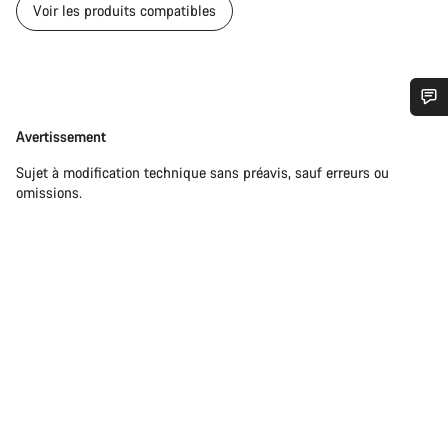
Voir les produits compatibles
Besoin d’aide ?
Avertissement
Avertissement
Sujet à modification technique sans préavis, sauf erreurs ou
Nos experts du service client vous attendent pour
omissions.
répondre à vos questions.
Démarrer le Chat
Fermer