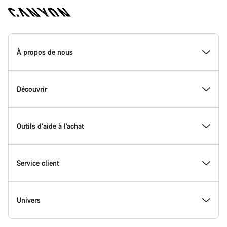
Page
d'accueil
À propos de nous
Canyon
-
Pied
de
Découvrir
page
Canyon
Outils d’aide à l'achat
Service client
Univers