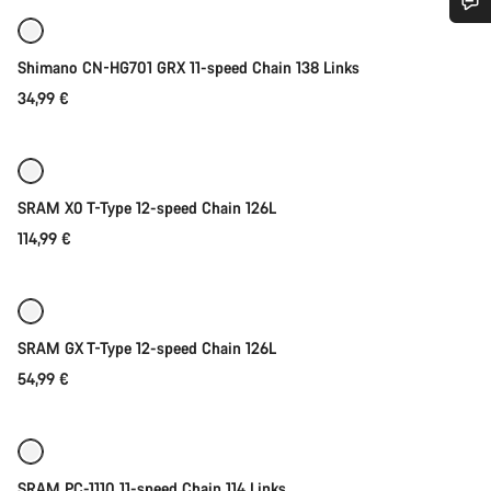
Besoin d’aide ?
Shimano CN-HG701 GRX 11-speed Chain 138 Links
34,99 €
Nos experts du service client vous attendent pour
Ajouter au panier
répondre à vos questions.
Démarrer le Chat
SRAM X0 T-Type 12-speed Chain 126L
114,99 €
Ajouter au panier
Fermer
SRAM GX T-Type 12-speed Chain 126L
54,99 €
Ajouter au panier
SRAM PC-1110 11-speed Chain 114 Links