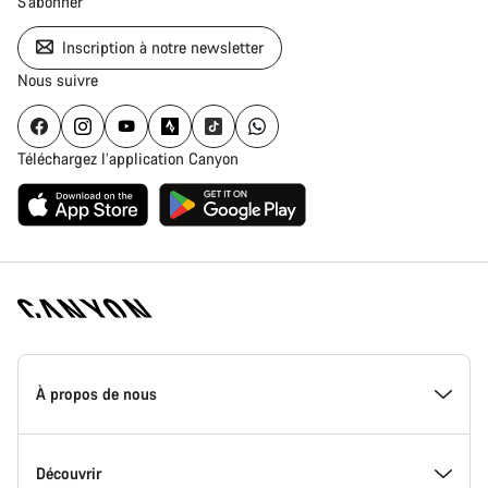
S'abonner
Inscription à notre newsletter
Nous suivre
Téléchargez l’application Canyon
Page
d'accueil
À propos de nous
Canyon
-
Pied
de
Inside Canyon
Découvrir