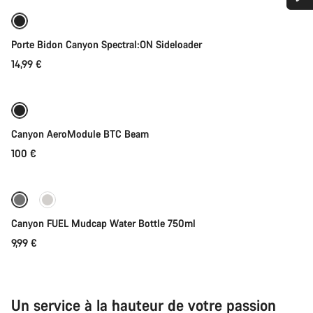
Besoin d’aide ?
Bientôt disponible
Porte Bidon Canyon Spectral:ON Sideloader
Nos experts du service client vous attendent pour
14,99 €
répondre à vos questions.
Bientôt disponible
Démarrer le Chat
Canyon AeroModule BTC Beam
Fermer
100 €
Bientôt disponible
Canyon FUEL Mudcap Water Bottle 750ml
9,99 €
Un service à la hauteur de votre passion