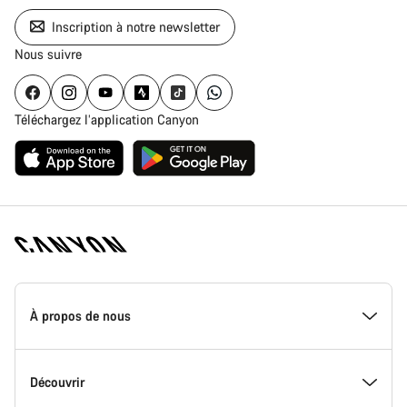
Inscription à notre newsletter
Nous suivre
Téléchargez l’application Canyon
Page
d'accueil
À propos de nous
Canyon
-
Pied
de
Inside Canyon
Découvrir
page