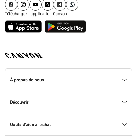
Téléchargez l’application Canyon
Page
d'accueil
À propos de nous
Canyon
-
Pied
de
Inside Canyon
Découvrir
page
Canyon
L'innovation chez Canyon
Evénements
Outils d’aide à l'achat