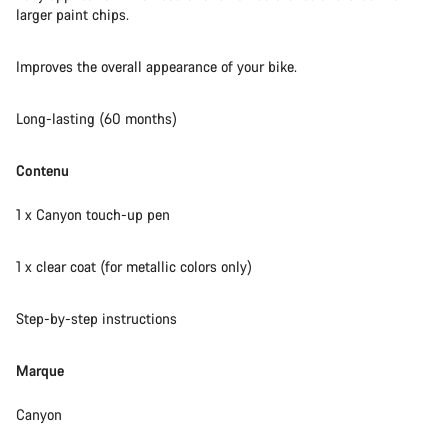
larger paint chips.
Nos experts du service client vous attendent pour
répondre à vos questions.
Improves the overall appearance of your bike.
Long-lasting (60 months)
Démarrer le Chat
Contenu
Fermer
1 x Canyon touch-up pen
1 x clear coat (for metallic colors only)
Step-by-step instructions
Marque
Canyon