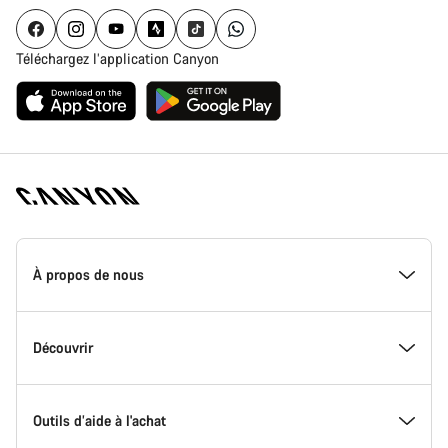
Téléchargez l’application Canyon
Page
d'accueil
À propos de nous
Canyon
-
Pied
de
Inside Canyon
Découvrir
page
Canyon
L'innovation chez Canyon
Evénements
Outils d’aide à l'achat