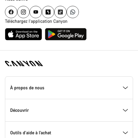
Téléchargez l’application Canyon
Page
d'accueil
À propos de nous
Canyon
-
Pied
de
Inside Canyon
Découvrir
page
Canyon
L'innovation chez Canyon
Evénements
Outils d’aide à l'achat