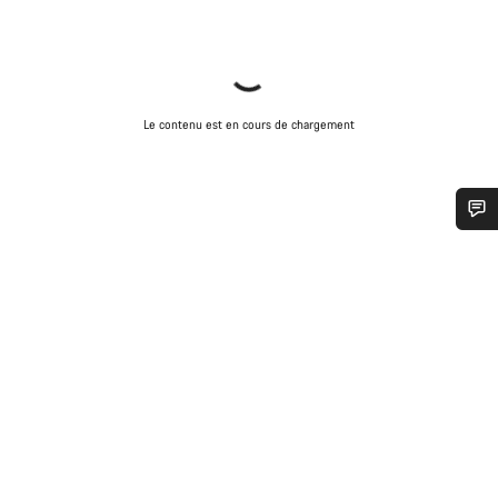
Le contenu est en cours de chargement
Besoin d’aide ?
Nos experts du service client vous attendent pour
répondre à vos questions.
Démarrer le Chat
Fermer