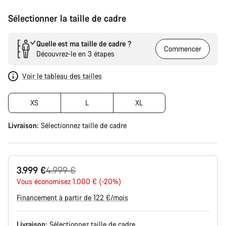
Sélectionner la taille de cadre
Quelle est ma taille de cadre ?
Commencer
Découvrez-le en 3 étapes
Voir le tableau des tailles
XS
L
XL
Livraison:
Sélectionnez
taille de cadre
Prix
3.999 €
4.999 €
Vous économisez 1.000 € (-20%)
d’origine
Financement à partir de 122 €/mois
Livraison:
Sélectionnez
taille de cadre