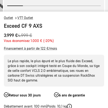
Outlet
VTT Outlet
Exceed CF 9 AXS
Prix
3.999 €
4.999 €
Vous économisez 1.000 € (-20%)
d’origine
Financement à partir de 122 €/mois
Le plus rapide, le plus épuré et le plus fluide des Exceed,
grâce à son cockpit intégré testé en Coupe du Monde, sa tige
de selle confort VCLS 2.0 emblématique, ses roues en
carbone DT Swiss ultralégères et sa suspension RockShox
SID haut de gamme.
Retour sous 30 jours
6 ans de garantie
Débattement avant: 100 mm
Poids: 10,1 kg