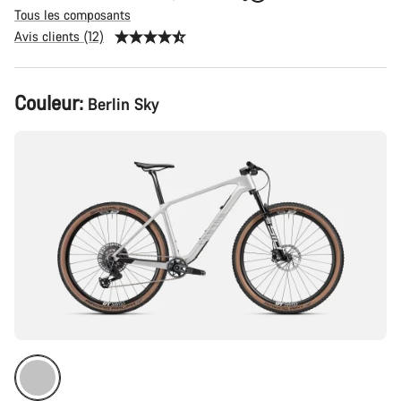
Tous les composants
Avis clients (12)
Configuration
Couleur:
Berlin Sky
du
produit