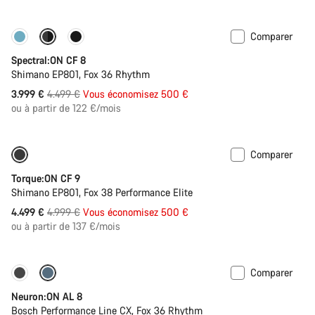
d’origine
Comparer
-11%
Nouvelle couleur disponible
Spectral:ON CF 8
Shimano EP801, Fox 36 Rhythm
Prix
3.999 €
4.499 €
Vous économisez 500 €
ou à partir de 122 €/mois
d’origine
Comparer
Disponible uniquement en S | M
-10%
Torque:ON CF 9
Shimano EP801, Fox 38 Performance Elite
Prix
4.499 €
4.999 €
Vous économisez 500 €
ou à partir de 137 €/mois
d’origine
Comparer
-11%
Vélos de la saison passée
Neuron:ON AL 8
Bosch Performance Line CX, Fox 36 Rhythm