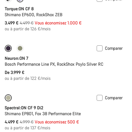
Torque:ON CF 8
Shimano EP600, RockShox ZEB
Prix
3.499 €
4.499 €
Vous économisez 1.000 €
ou à partir de 126 €/mois
d’origine
Comparer
Nouveau
Neuron:ON 7
Bosch Performance Line PX, RockShox Psylo Silver RC
De 3.999 €
ou à partir de 122 €/mois
Comparer
Disponible uniquement en M | XL
-10%
Spectral:ON CF 9 Di2
Shimano EP801, Fox 38 Performance Elite
Prix
4.499 €
4.999 €
Vous économisez 500 €
ou à partir de 137 €/mois