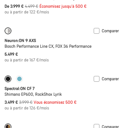
Prix
De 3.999 €
4.499 €
Économisez jusqu’à 500 €
ou à partir de 122 €/mois
d’origine
Comparer
Nouveau
Neuron:ON 9 AXS
Bosch Performance Line CX, FOX 36 Performance
5.499 €
ou à partir de 167 €/mois
Comparer
Disponible uniquement en XL
-13%
Spectral:ON CF 7
Shimano EP600, RockShox Lyrik
Prix
3.499 €
3.999 €
Vous économisez 500 €
ou à partir de 126 €/mois
d’origine
Comparer
Bientôt disponible