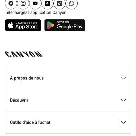
Téléchargez l’application Canyon
Page
d'accueil
À propos de nous
Canyon
-
Pied
de
Inside Canyon
Découvrir
page
Canyon
L'innovation chez Canyon
Evénements
Outils d’aide à l'achat