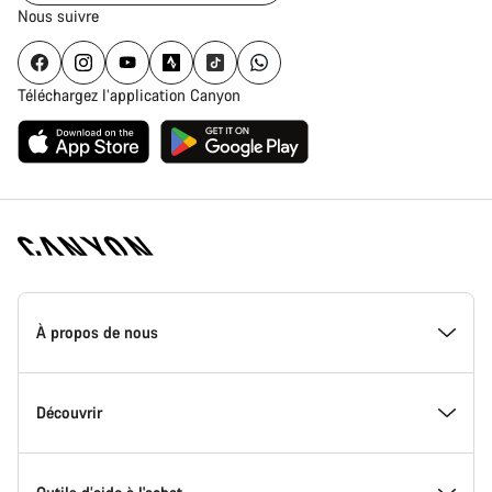
Nous suivre
Téléchargez l’application Canyon
Page
d'accueil
À propos de nous
Canyon
-
Pied
de
Inside Canyon
Découvrir
page
Canyon