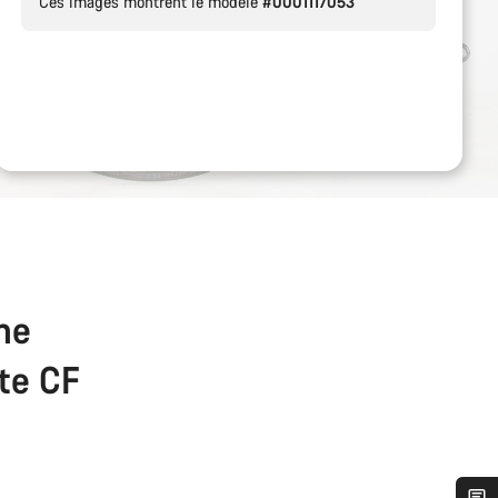
Ces images montrent le modèle
#0001117053
the
ate CF