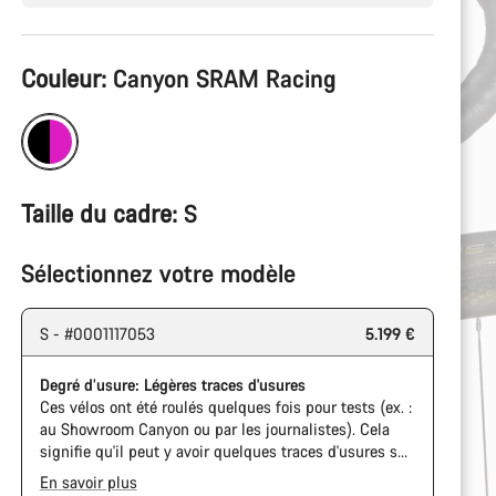
Configuration
Couleur:
Canyon SRAM Racing
du
produit
Taille du cadre:
S
Sélectionnez votre modèle
S - #0001117053
5.199 €
Degré d’usure: Légères traces d'usures
Ces vélos ont été roulés quelques fois pour tests (ex. :
au Showroom Canyon ou par les journalistes). Cela
signifie qu'il peut y avoir quelques traces d'usures sur
la cassette ou la chaine. De plus, le cadre et les
En savoir plus
composants peuvent avoir des rayures ou des éclats
The Pro Bike has the visual design of the Ultimate