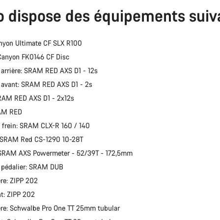
o dispose des équipements suiv
Besoi
nyon Ultimate CF SLX R100
Nos exp
Canyon FK0146 CF Disc
r arrière: SRAM RED AXS D1 - 12s
r avant: SRAM RED AXS D1 - 2s
SRAM RED AXS D1 - 2x12s
RAM RED
 frein: SRAM CLX-R 160 / 140
: SRAM Red CS-1290 10-28T
: SRAM AXS Powermeter - 52/39T - 172,5mm
e pédalier: SRAM DUB
ère: ZIPP 202
t: ZIPP 202
ère: Schwalbe Pro One TT 25mm tubular