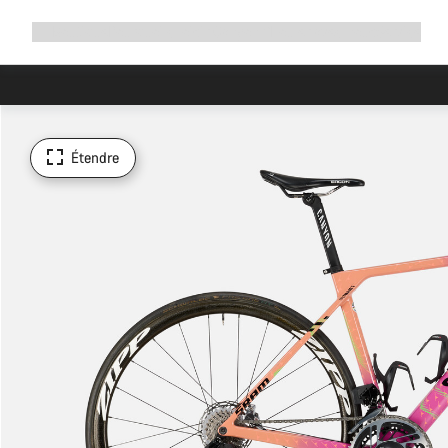
Développer
Boutique
Pourquoi choisir Canyon ?
Rouler avec nous
Service
la
navigation
Étendre