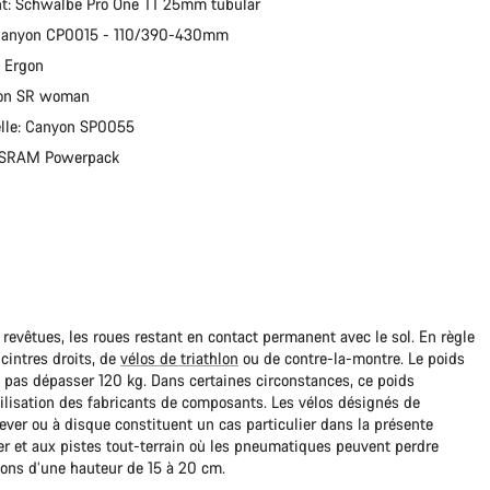
t: Schwalbe Pro One TT 25mm tubular
 Canyon CP0015 - 110/390-430mm
: Ergon
gon SR woman
elle: Canyon SP0055
: SRAM Powerpack
 revêtues, les roues restant en contact permanent avec le sol. En règle
cintres droits, de
vélos de triathlon
ou de contre-la-montre. Le poids
it pas dépasser 120 kg. Dans certaines circonstances, ce poids
ilisation des fabricants de composants. Les vélos désignés de
lever ou à disque constituent un cas particulier dans la présente
r et aux pistes tout-terrain où les pneumatiques peuvent perdre
lons d’une hauteur de 15 à 20 cm.