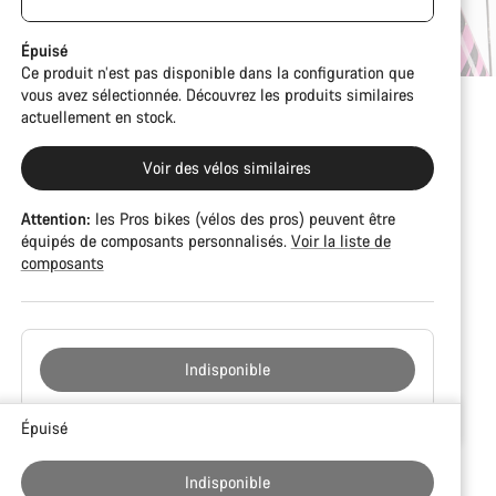
de peinture. Cependant, tous les composants sont
CFR but is built on the Ultimate CF SLX platform.
parfaitement fonctionnels.
Épuisé
Ce produit n’est pas disponible dans la configuration que
vous avez sélectionnée. Découvrez les produits similaires
actuellement en stock.
Voir des vélos similaires
Attention:
les Pros bikes (vélos des pros) peuvent être
équipés de composants personnalisés.
Voir la liste de
composants
Indisponible
Raisons
Épuisé
d’achat
Indisponible