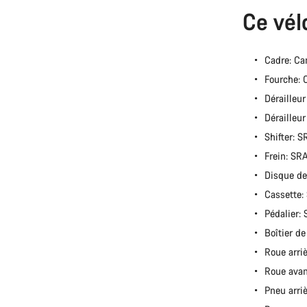
Ce vél
Cadre: Ca
Fourche: 
Dérailleu
Dérailleu
Shifter: 
Frein: S
Disque de
Cassette
Pédalier
Boîtier d
Roue arri
Roue avan
Pneu arri