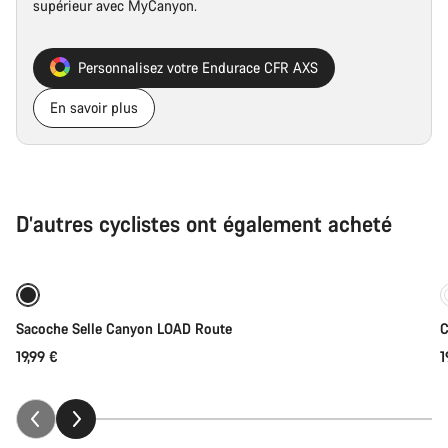
supérieur avec MyCanyon.
Personnalisez votre Endurace CFR AXS
En savoir plus
D’autres cyclistes ont également acheté
Bientôt disponible
Sacoche Selle Canyon LOAD Route
C
19,99 €
1