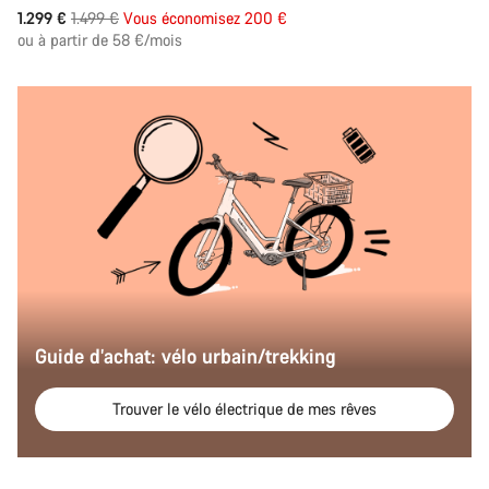
Prix
1.299 €
1.499 €
Vous économisez 200 €
ou à partir de 58 €/mois
d’origine
Guide d’achat: vélo urbain/trekking
Trouver le vélo électrique de mes rêves