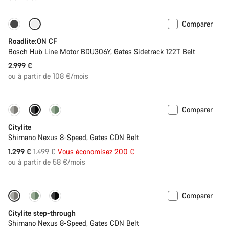
Comparer
La légèreté du carbone
Nouveau
Roadlite:ON CF
Bosch Hub Line Motor BDU306Y, Gates Sidetrack 122T Belt
2.999 €
ou à partir de 108 €/mois
Comparer
-13%
Nouveau
Citylite
Shimano Nexus 8-Speed, Gates CDN Belt
Prix
1.299 €
1.499 €
Vous économisez 200 €
ou à partir de 58 €/mois
d’origine
Comparer
-13%
Nouveau
Citylite step-through
Shimano Nexus 8-Speed, Gates CDN Belt