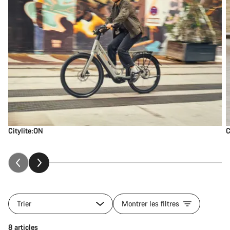
Citylite:ON
C
Trier
Montrer les filtres
8 articles