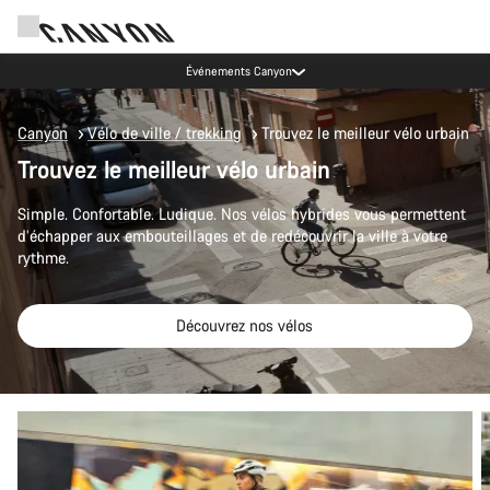
Canyon Factory Service Rotselaar
Canyon
Vélo de ville / trekking
Trouvez le meilleur vélo urbain
Trouvez le meilleur vélo urbain
Simple. Confortable. Ludique. Nos vélos hybrides vous permettent
d’échapper aux embouteillages et de redécouvrir la ville à votre
rythme.
Découvrez nos vélos