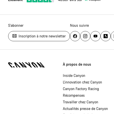
S'abonner
Nous suivre
Inscription à notre newsletter
Page
d'accueil
À propos de nous
Canyon
-
Inside Canyon
Pied
L'innovation chez Canyon
de
page
Canyon Factory Racing
Canyon
Récompenses
Travailler chez Canyon
Actualités presse de Canyon