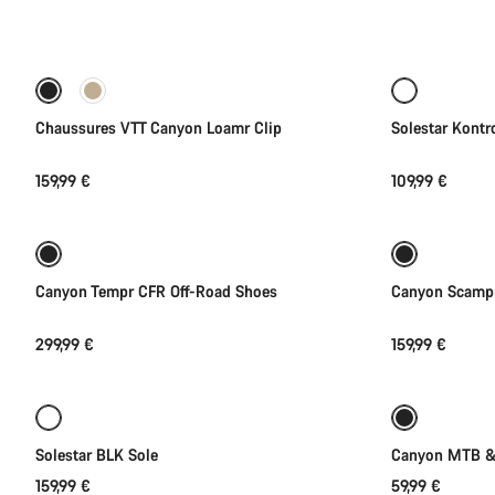
les
Sélection rapide
produits
de
la
Nouveau
catégorie
Chaussures
Chaussures VTT Canyon Loamr Clip
Solestar Kontr
de
vélo
159,99 €
109,99 €
Sélection rapide
|
VTT,
Route
Gravel
Nouveau
Canyon Tempr CFR Off-Road Shoes
Canyon Scampr 
299,99 €
159,99 €
Sélection rapide
Solestar BLK Sole
Canyon MTB & 
159,99 €
59,99 €
Sélection rapide