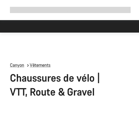
Développer
Boutique
Pourquoi choisir Canyon ?
Rouler avec nous
Service
la
navigation
Canyon
Vêtements
Chaussures de vélo |
VTT, Route & Gravel
Tous