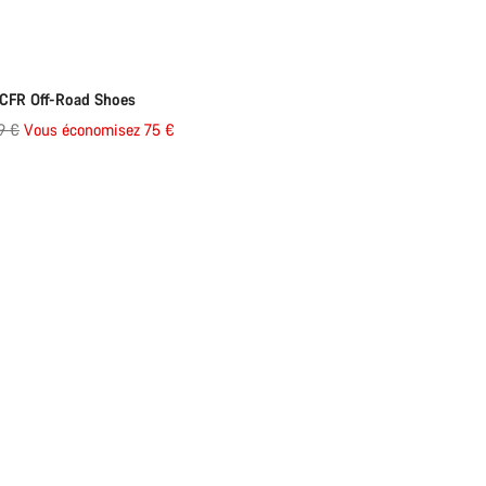
d’origine
nné
-25%
CFR Off-Road Shoes
9 €
Vous économisez 75 €
ine
Besoi