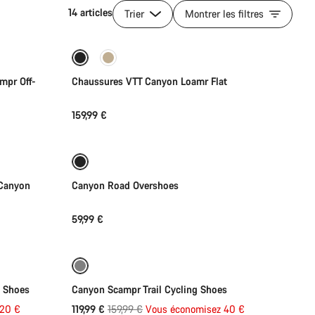
14 articles
Trier
Montrer les filtres
Sélection rapide
Nouveau
mpr Off-
Chaussures VTT Canyon Loamr Flat
159,99 €
Sélection rapide
 Canyon
Canyon Road Overshoes
59,99 €
Sélection rapide
Reconditionné
-25%
B Shoes
Canyon Scampr Trail Cycling Shoes
Prix
120 €
119,99 €
159,99 €
Vous économisez 40 €