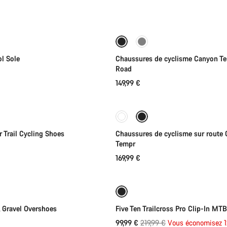
Sélection rapide
Sélection rapide
Nouveau
ol Sole
Chaussures de cyclisme Canyon Te
Road
149,99 €
Sélection rapide
Sélection rapide
Nouvelles disponibilités
Trail Cycling Shoes
Chaussures de cyclisme sur route
Tempr
169,99 €
Sélection rapide
Sélection rapide
-55%
Gravel Overshoes
Five Ten Trailcross Pro Clip-In MT
Prix
99,99 €
219,99 €
Vous économisez 
Sélection rapide