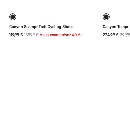
Reconditionné
-25%
Reconditio
Canyon Scampr Trail Cycling Shoes
Canyon Tempr 
Prix
Prix
119,99 €
159,99 €
Vous économisez 40 €
224,99 €
299,9
d’origine
d’orig