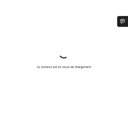
Besoin d’aide ?
Nos experts du service client vous attendent pour
répondre à vos questions.
Le contenu est en cours de chargement
Démarrer le Chat
Fermer