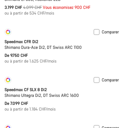
Prix
3.199 CHF
4.099 CHF
Vous économisez 900 CHF
ou à partir de 534 CHF/mois
d’origine
Comparer
Personnaliser
Nouveau
Speedmax CFR Di2
Shimano Dura-Ace Di2, DT Swiss ARC 1100
De 9.750 CHF
ou à partir de 1.625 CHF/mois
Comparer
Personnaliser
Nouveau
Speedmax CF SLX 8 Di2
Shimano Ultegra Di2, DT Swiss ARC 1600
De 7.099 CHF
ou à partir de 1.184 CHF/mois
Comparer