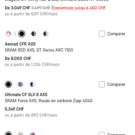
Prix
De 3.049 CHF
3.499 CHF
Économisez jusqu’à 450 CHF
ou à partir de 509 CHF/mois
d’origine
Comparer
Personnaliser
Capteur de puissance
Aeroad CFR AXS
SRAM RED AXS, DT Swiss ARC 1100
De 8.000 CHF
ou à partir de 1.334 CHF/mois
Comparer
Nouvelles disponibilités
Capteur de puissance
Ultimate CF SLX 8 AXS
SRAM Force AXS, Roues en carbone Zipp 404S
5.349 CHF
ou à partir de 892 CHF/mois
Comparer