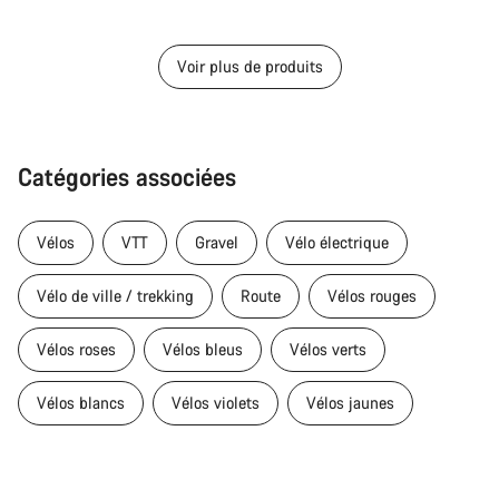
d’origine
Voir plus de produits
Catégories associées
Vélos
VTT
Gravel
Vélo électrique
Vélo de ville / trekking
Route
Vélos rouges
Vélos roses
Vélos bleus
Vélos verts
Vélos blancs
Vélos violets
Vélos jaunes