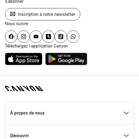
S'abonner
Inscription à notre newsletter
Nous suivre
Téléchargez l’application Canyon
Page
d'accueil
À propos de nous
Canyon
-
Pied
de
Inside Canyon
Découvrir