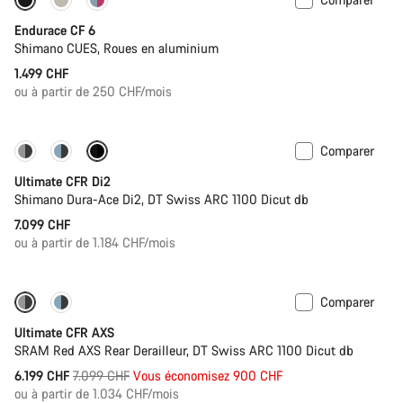
Nouveau
Endurace CF 6
Shimano CUES, Roues en aluminium
1.499 CHF
ou à partir de 250 CHF/mois
Comparer
PACE Bar
Nouvelle couleur disponible
Ultimate CFR Di2
Shimano Dura-Ace Di2, DT Swiss ARC 1100 Dicut db
7.099 CHF
ou à partir de 1.184 CHF/mois
Comparer
-13%
PACE Bar
Ultimate CFR AXS
SRAM Red AXS Rear Derailleur, DT Swiss ARC 1100 Dicut db
Prix
6.199 CHF
7.099 CHF
Vous économisez 900 CHF
ou à partir de 1.034 CHF/mois