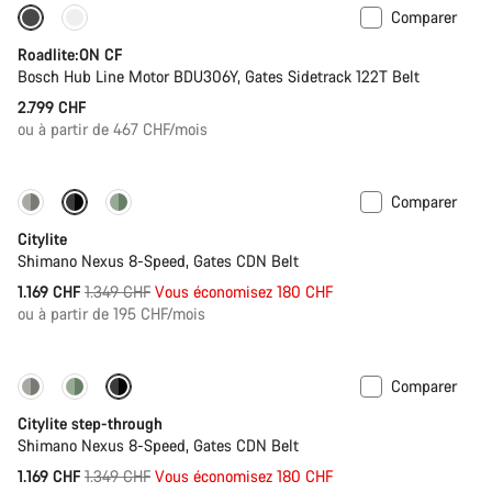
Comparer
La légèreté du carbone
Nouveau
Roadlite:ON CF
Bosch Hub Line Motor BDU306Y, Gates Sidetrack 122T Belt
2.799 CHF
ou à partir de 467 CHF/mois
Comparer
-13%
Nouveau
Citylite
Shimano Nexus 8-Speed, Gates CDN Belt
Prix
1.169 CHF
1.349 CHF
Vous économisez 180 CHF
ou à partir de 195 CHF/mois
d’origine
Comparer
-13%
Nouveau
Citylite step-through
Shimano Nexus 8-Speed, Gates CDN Belt
Prix
1.169 CHF
1.349 CHF
Vous économisez 180 CHF