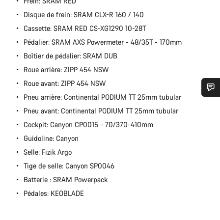
Frein: SRAM RED
Disque de frein: SRAM CLX-R 160 / 140
Cassette: SRAM RED CS-XG1290 10-28T
Pédalier: SRAM AXS Powermeter - 48/35T - 170mm
Boîtier de pédalier: SRAM DUB
Roue arrière: ZIPP 454 NSW
Roue avant: ZIPP 454 NSW
Pneu arrière: Continental PODIUM TT 25mm tubular
Besoin d’aide ?
Pneu avant: Continental PODIUM TT 25mm tubular
Cockpit: Canyon CP0015 - 70/370-410mm
Nos experts du service client vous attendent pour
Guidoline: Canyon
répondre à vos questions.
Selle: Fizik Argo
Tige de selle: Canyon SP0046
Démarrer le Chat
Batterie : SRAM Powerpack
Pédales: KEOBLADE
Fermer