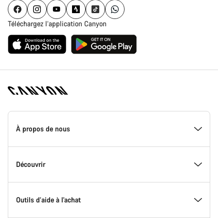
Téléchargez l’application Canyon
Page
d'accueil
À propos de nous
Canyon
-
Pied
de
Inside Canyon
Découvrir
page
Canyon
L'innovation chez Canyon
Evénements
Outils d’aide à l'achat