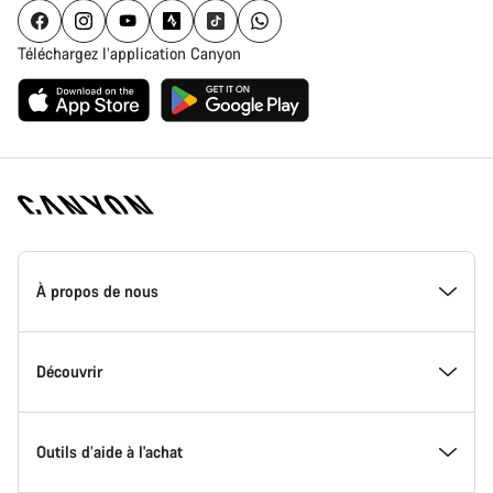
Téléchargez l’application Canyon
Page
d'accueil
À propos de nous
Canyon
-
Pied
de
Inside Canyon
Découvrir
page
Canyon
L'innovation chez Canyon
Evénements
Outils d’aide à l'achat