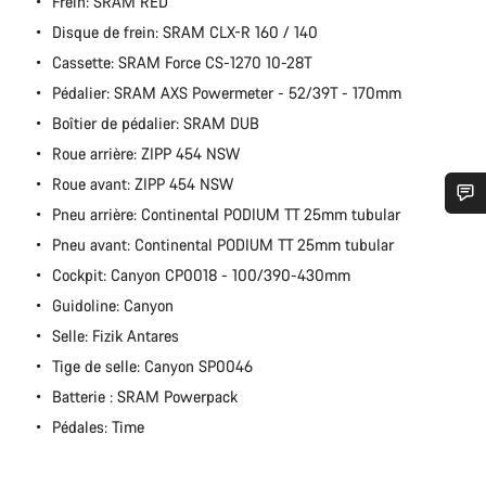
Frein: SRAM RED
Disque de frein: SRAM CLX-R 160 / 140
Cassette: SRAM Force CS-1270 10-28T
Pédalier: SRAM AXS Powermeter - 52/39T - 170mm
Boîtier de pédalier: SRAM DUB
Roue arrière: ZIPP 454 NSW
Roue avant: ZIPP 454 NSW
Pneu arrière: Continental PODIUM TT 25mm tubular
Besoin d’aide ?
Pneu avant: Continental PODIUM TT 25mm tubular
Cockpit: Canyon CP0018 - 100/390-430mm
Nos experts du service client vous attendent pour
Guidoline: Canyon
répondre à vos questions.
Selle: Fizik Antares
Tige de selle: Canyon SP0046
Démarrer le Chat
Batterie : SRAM Powerpack
Pédales: Time
Fermer