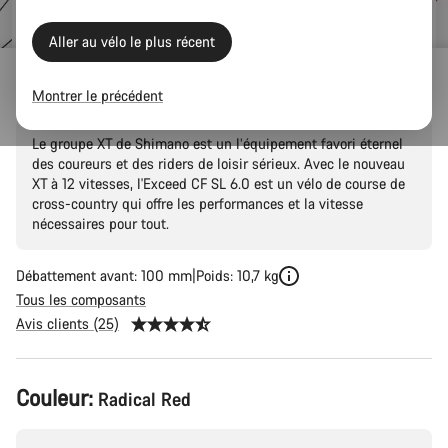
d’origine
Aller au vélo le plus récent
Exceed CF SL 6.0
Montrer le précédent
Le groupe XT de Shimano est un l’équipement favori éternel
des coureurs et des riders de loisir sérieux. Avec le nouveau
XT à 12 vitesses, l'Exceed CF SL 6.0 est un vélo de course de
cross-country qui offre les performances et la vitesse
nécessaires pour tout.
Débattement avant: 100 mm
Poids: 10,7 kg
Tous les composants
Avis clients (25)
Configuration
Couleur:
Radical Red
du
produit