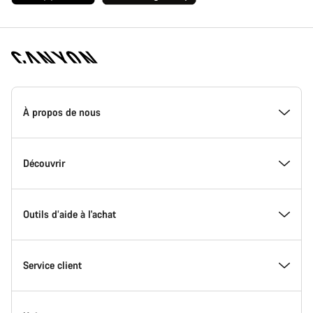
Page
d'accueil
À propos de nous
Canyon
-
Pied
de
Inside Canyon
Découvrir
page
Canyon
L'innovation chez Canyon
Evénements
Outils d’aide à l'achat
Canyon Factory Racing
Trouver les emplacements Canyon
Trouvez le Canyon de vos rêves
Service client