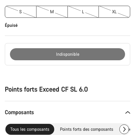
S
M
L
XL
Épuisé
Indisponible
Raisons
d’achat
Points forts Exceed CF SL 6.0
Composants
Tous les composants
Points forts des composants
Pièce