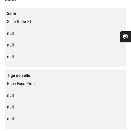
Selle
Selle Italia X1
null
null
Besoin d’aide ?
null
Nos experts du service client vous attendent pour
répondre à vos questions.
Tige de selle
Race Face Ride
Démarrer le Chat
null
Fermer
null
null