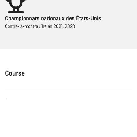
Championnats nationaux des États-Unis
Contre-la-montre : 1re en 2021, 2023
Course
Équipe
Équipe de cyclisme sur piste des États-Unis, CANYON//SRAM
Racing