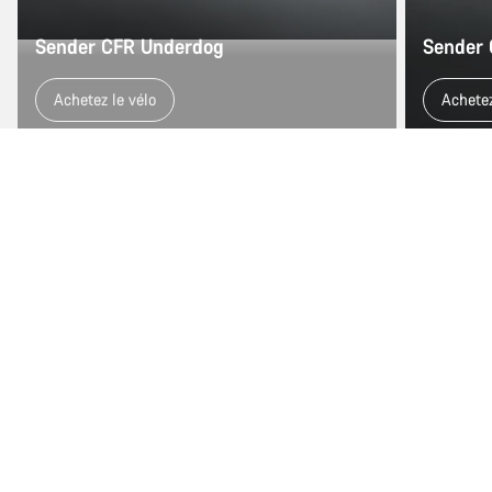
Sender CFR Underdog
Sender
Achetez le vélo
Achetez