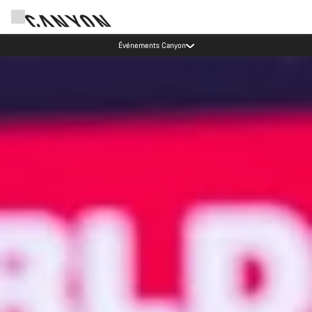
Forte demande pour les ateliers : nos sites de Munich et de Coblence
enregistrent des délais d'attente plus longs que d'habitude.