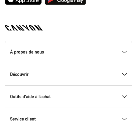
Page
d'accueil
À propos de nous
Canyon
-
Pied
de
Inside Canyon
Découvrir
page
Canyon
L'innovation chez Canyon
Evénements
Outils d’aide à l'achat
Canyon Factory Racing
Trouver les emplacements Canyon
Trouvez le Canyon de vos rêves
Service client