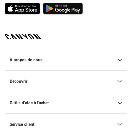
Page
d'accueil
À propos de nous
Canyon
-
Pied
de
Inside Canyon
Découvrir
page
Canyon
L'innovation chez Canyon
Evénements
Outils d’aide à l'achat
Canyon Factory Racing
Trouver les emplacements Canyon
Trouvez le Canyon de vos rêves
Service client