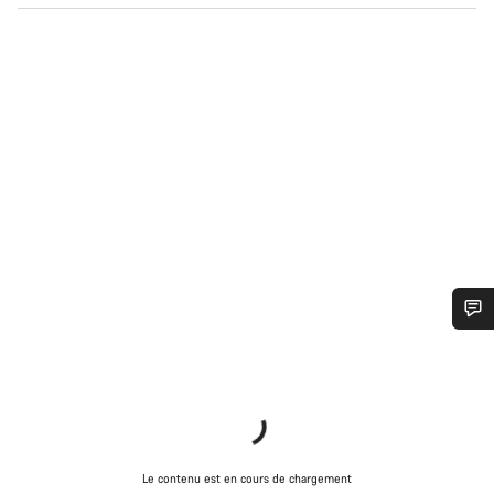
Besoin d’aide ?
Nos experts du service client vous attendent pour
répondre à vos questions.
Le contenu est en cours de chargement