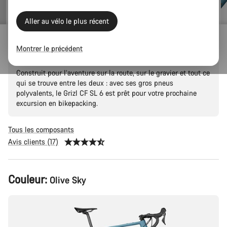
Aller au vélo le plus récent
Grizl CF SL 6
Montrer le précédent
Construit pour l’aventure sur la route, sur le gravier et tout ce
qui se trouve entre les deux : avec ses gros pneus
polyvalents, le Grizl CF SL 6 est prêt pour votre prochaine
excursion en bikepacking.
Tous les composants
Avis clients (17)
Configuration
Couleur:
Olive Sky
du
produit