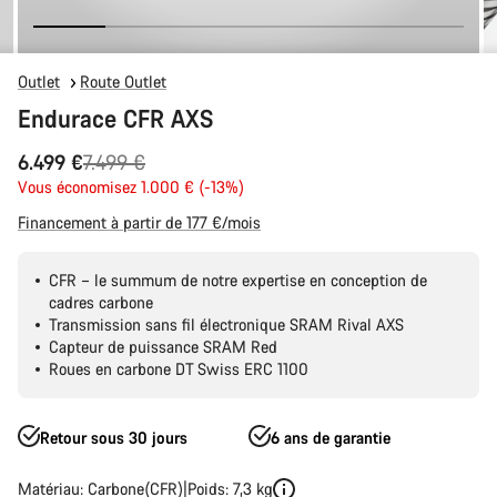
Outlet
Route Outlet
Endurace CFR AXS
Prix
6.499 €
7.499 €
Vous économisez 1.000 € (-13%)
d’origine
Financement à partir de 177 €/mois
CFR – le summum de notre expertise en conception de
cadres carbone
Transmission sans fil électronique SRAM Rival AXS
Capteur de puissance SRAM Red
Roues en carbone DT Swiss ERC 1100
Retour sous 30 jours
6 ans de garantie
Matériau: Carbone(CFR)
Poids: 7,3 kg