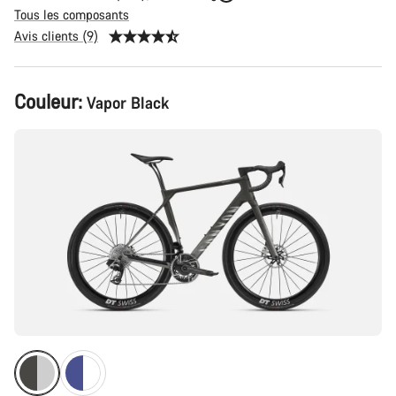
Tous les composants
Avis clients (9)
Configuration
Couleur:
Vapor Black
du
produit