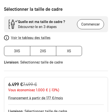
Sélectionner la taille de cadre
Quelle est ma taille de cadre ?
Commencer
Découvrez-le en 3 étapes
Voir le tableau des tailles
3XS
2XS
XS
Livraison:
Sélectionnez
taille de cadre
Prix
6.499 €
7.499 €
Vous économisez 1.000 € (-13%)
d’origine
Financement à partir de 177 €/mois
Livraison:
Sélectionnez
taille de cadre