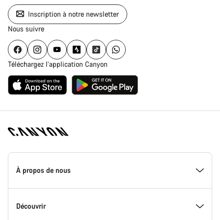
Inscription à notre newsletter
Nous suivre
Téléchargez l’application Canyon
Page
d'accueil
À propos de nous
Canyon
-
Pied
de
Inside Canyon
Découvrir
page