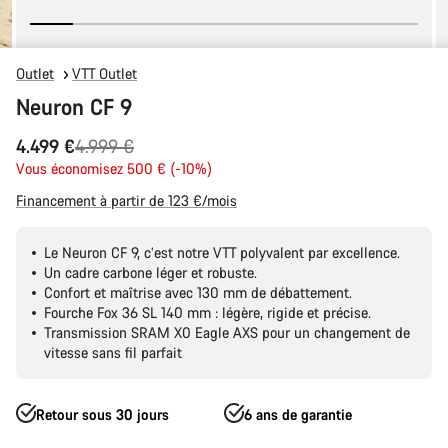
Outlet
VTT Outlet
Neuron CF 9
Prix
4.499 €
4.999 €
Vous économisez 500 € (-10%)
d’origine
Financement à partir de 123 €/mois
Le Neuron CF 9, c’est notre VTT polyvalent par excellence.
Un cadre carbone léger et robuste.
Confort et maîtrise avec 130 mm de débattement.
Fourche Fox 36 SL 140 mm : légère, rigide et précise.
Transmission SRAM X0 Eagle AXS pour un changement de
vitesse sans fil parfait
Retour sous 30 jours
6 ans de garantie