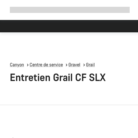
Développer
Boutique
Pourquoi choisir Canyon ?
Rouler avec nous
Service
la
navigation
Forte demande pour les atelie
Canyon
Centre de service
Gravel
Grail
Entretien Grail CF SLX