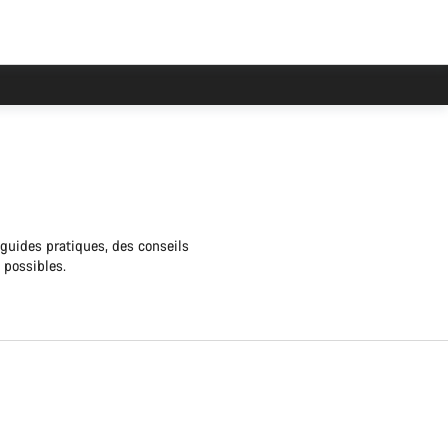
e plus longs que d'habitude.
 guides pratiques, des conseils
s possibles.