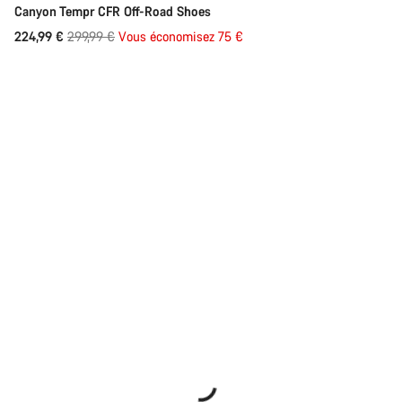
Fermer
Canyon Tempr CFR Off-Road Shoes
Prix
224,99 €
299,99 €
Vous économisez 75 €
d’origine