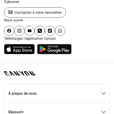
S'abonner
Inscription à notre newsletter
Nous suivre
Téléchargez l’application Canyon
Page
d'accueil
À propos de nous
Canyon
-
Pied
de
Inside Canyon
Découvrir