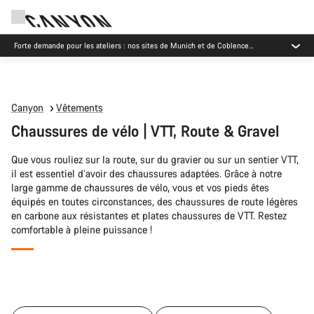
Forte demande pour les ateliers : nos sites de Munich et de Coblence
enregistrent des délais d'attente plus longs que d'habitude.
Canyon
Vêtements
Chaussures de vélo | VTT, Route & Gravel
Que vous rouliez sur la route, sur du gravier ou sur un sentier VTT,
il est essentiel d’avoir des chaussures adaptées. Grâce à notre
large gamme de chaussures de vélo, vous et vos pieds êtes
équipés en toutes circonstances, des chaussures de route légères
en carbone aux résistantes et plates chaussures de VTT. Restez
comfortable à pleine puissance !
Tous