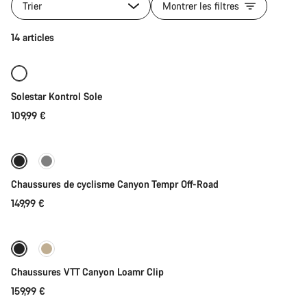
les
Trier
Montrer les filtres
produits
de
Sélection rapide
14 articles
la
catégorie
Chaussures
de
Solestar Kontrol Sole
vélo
|
109,99 €
Sélection rapide
VTT,
Route
Gravel
Nouveau
Chaussures de cyclisme Canyon Tempr Off-Road
149,99 €
Sélection rapide
Nouveau
Chaussures VTT Canyon Loamr Clip
159,99 €
Sélection rapide