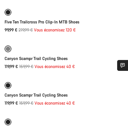
-55%
Five Ten Trailcross Pro Clip-In MTB Shoes
Prix
99,99 €
219,99 €
Vous économisez 120 €
Sélection rapide
d’origine
Reconditionné
-25%
Canyon Scampr Trail Cycling Shoes
Prix
119,99 €
159,99 €
Vous économisez 40 €
Sélection rapide
Besoin d’aide ?
d’origine
Reconditionné
-25%
Nos experts du service client vous attendent pour
Canyon Scampr Trail Cycling Shoes
répondre à vos questions.
Prix
119,99 €
159,99 €
Vous économisez 40 €
Sélection rapide
d’origine
Démarrer le Chat
Reconditionné
-25%