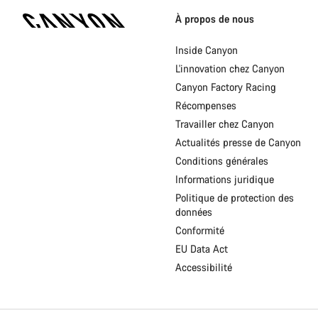
Page
d'accueil
À propos de nous
Canyon
-
Inside Canyon
Pied
L'innovation chez Canyon
de
page
Canyon Factory Racing
Canyon
Récompenses
Travailler chez Canyon
Actualités presse de Canyon
Conditions générales
Informations juridique
Politique de protection des
données
Conformité
EU Data Act
Accessibilité