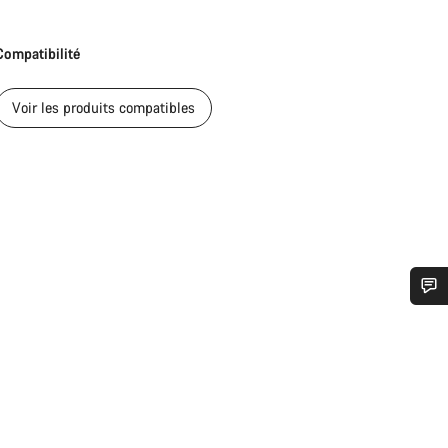
Compatibilité
Voir les produits compatibles
n d’aide ?
erts du service client vous attendent pour répondre à vos questions.
Démarrer le Chat