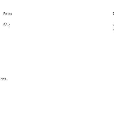
Poids
53 g
ions.
Besoi
Nos exp