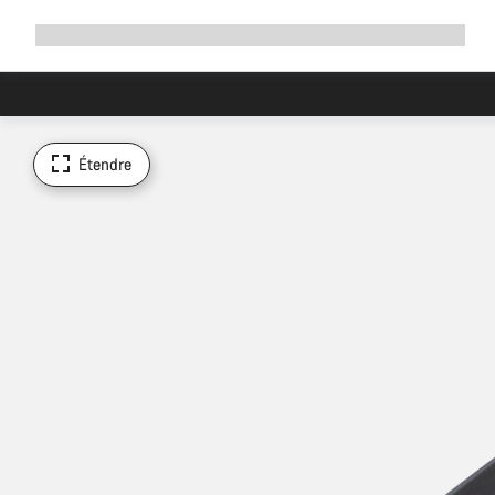
Développer
Boutique
Pourquoi choisir Canyon ?
Rouler avec nous
Service
la
navigation
Étendre