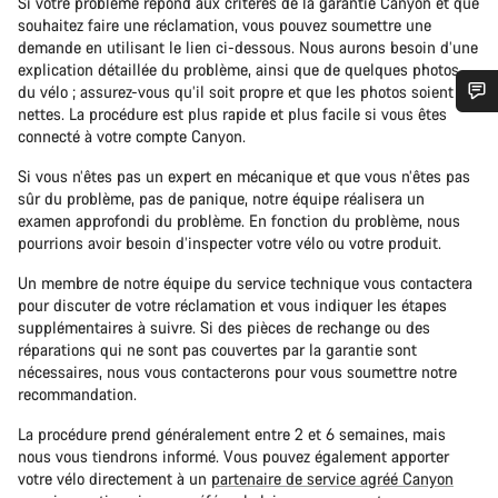
Si votre problème répond aux critères de la garantie Canyon et que
souhaitez faire une réclamation, vous pouvez soumettre une
demande en utilisant le lien ci-dessous. Nous aurons besoin d’une
explication détaillée du problème, ainsi que de quelques photos
du vélo ; assurez-vous qu’il soit propre et que les photos soient
nettes. La procédure est plus rapide et plus facile si vous êtes
Besoin d’aide ?
connecté à votre compte Canyon.
Si vous n’êtes pas un expert en mécanique et que vous n’êtes pas
Nos experts du service client vous attendent pour
sûr du problème, pas de panique, notre équipe réalisera un
répondre à vos questions.
examen approfondi du problème. En fonction du problème, nous
pourrions avoir besoin d’inspecter votre vélo ou votre produit.
Un membre de notre équipe du service technique vous contactera
Démarrer le Chat
pour discuter de votre réclamation et vous indiquer les étapes
supplémentaires à suivre. Si des pièces de rechange ou des
Fermer
réparations qui ne sont pas couvertes par la garantie sont
nécessaires, nous vous contacterons pour vous soumettre notre
recommandation.
La procédure prend généralement entre 2 et 6 semaines, mais
nous vous tiendrons informé. Vous pouvez également apporter
votre vélo directement à un
partenaire de service agréé Canyon