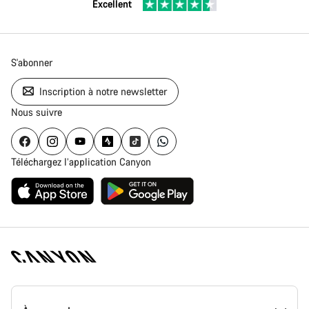
Excellent
S'abonner
Inscription à notre newsletter
Nous suivre
Téléchargez l’application Canyon
Page
d'accueil