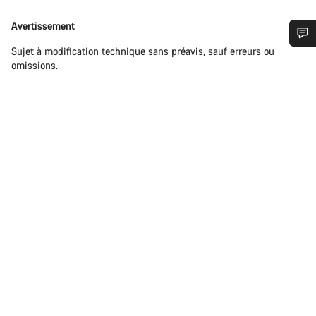
Avertissement
Avertissement
Sujet à modification technique sans préavis, sauf erreurs ou
Besoin d’aide ?
omissions.
Nos experts du service client vous attendent pour
répondre à vos questions.
Démarrer le Chat
Fermer