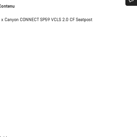
Contenu
n d’aide ?
1 x Canyon CONNECT SP59 VCLS 2.0 CF Seatpost
erts du service client vous attendent pour répondre à vos questions.
Démarrer le Chat
Fermer