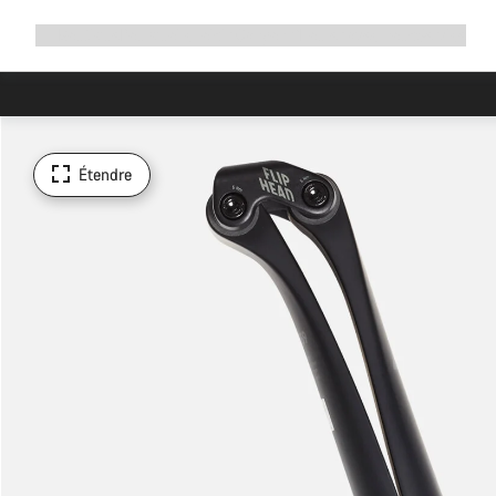
Développer
Boutique
Pourquoi choisir Canyon ?
Rouler avec nous
Service
la
navigation
Étendre