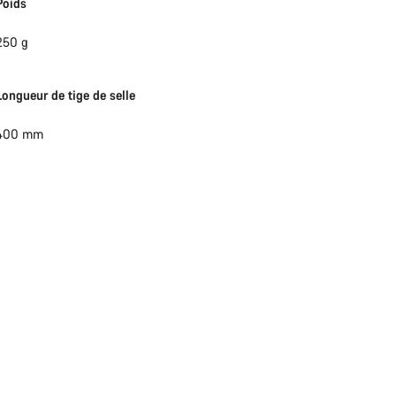
Poids
250 g
Longueur de tige de selle
400 mm