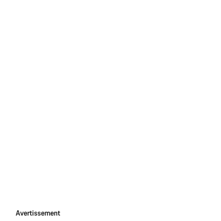
Avertissement
Avertissement