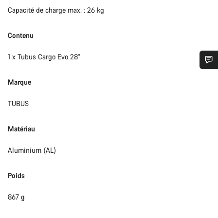
Capacité de charge max. : 26 kg
Contenu
1 x Tubus Cargo Evo 28"
Besoin d’aide ?
Marque
TUBUS
Nos experts du service client vous attendent pour
répondre à vos questions.
Matériau
Démarrer le Chat
Aluminium (AL)
Fermer
Poids
867 g