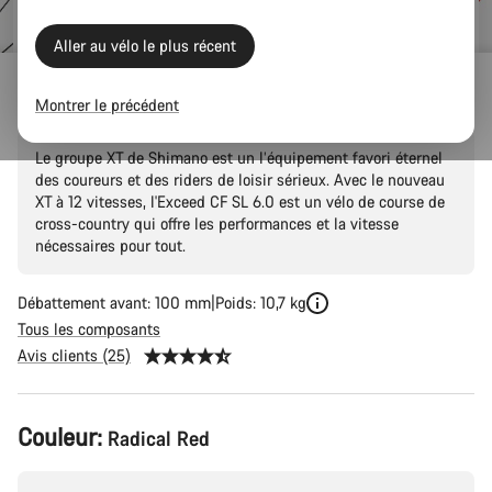
d’origine
Aller au vélo le plus récent
Exceed CF SL 6.0
Montrer le précédent
Le groupe XT de Shimano est un l’équipement favori éternel
des coureurs et des riders de loisir sérieux. Avec le nouveau
XT à 12 vitesses, l'Exceed CF SL 6.0 est un vélo de course de
cross-country qui offre les performances et la vitesse
nécessaires pour tout.
Débattement avant: 100 mm
Poids: 10,7 kg
Tous les composants
Avis clients (25)
Configuration
Couleur:
Radical Red
du
produit