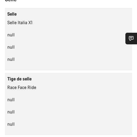
Selle
Selle Italia X1
null
null
Besoin d’aide ?
null
Nos experts du service client vous attendent pour
répondre à vos questions.
Tige de selle
Race Face Ride
Démarrer le Chat
null
Fermer
null
null