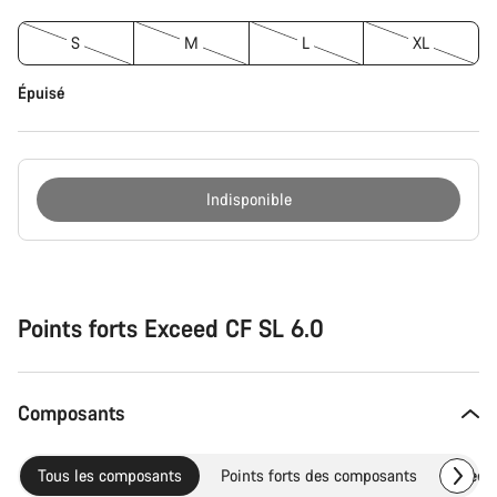
S
M
L
XL
Épuisé
Indisponible
Raisons
d’achat
Points forts Exceed CF SL 6.0
Composants
Tous les composants
Points forts des composants
Pièce