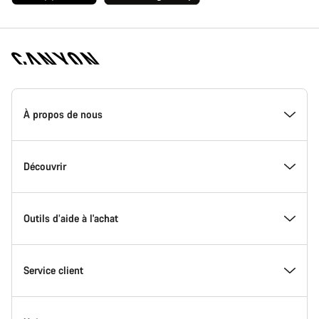
Page
d'accueil
À propos de nous
Canyon
-
Pied
de
Inside Canyon
Découvrir
page
Canyon
L'innovation chez Canyon
Evénements
Outils d’aide à l'achat
Canyon Factory Racing
Trouver les emplacements Canyon
Trouvez votre Modèle
Service client